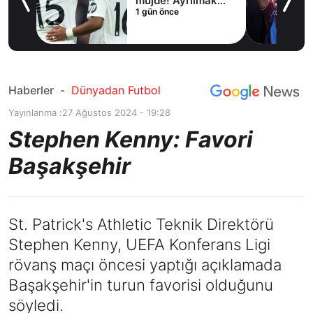
irdi
müjde! Ayrılmak
1 gün önce
istiyor
Haberler
-
Dünyadan Futbol
Yayınlanma :
27 Ağustos 2024 - 19:28
Stephen Kenny: Favori
Başakşehir
St. Patrick's Athletic Teknik Direktörü
Stephen Kenny, UEFA Konferans Ligi
rövanş maçı öncesi yaptığı açıklamada
Başakşehir'in turun favorisi olduğunu
söyledi.