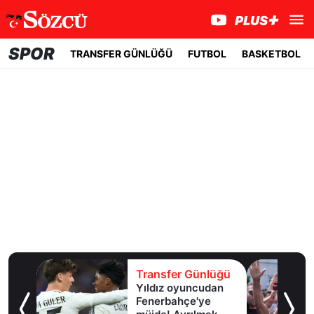
SPOR
TRANSFER GÜNLÜĞÜ
FUTBOL
BASKETBOL
lüğü
Transfer Günlüğü
girdi,
Yıldız oyuncudan
ir
Fenerbahçe'ye