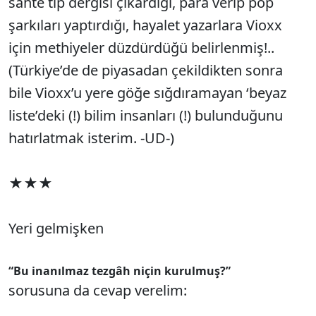
sahte tıp dergisi çıkardığı, para verip pop
şarkıları yaptırdığı, hayalet yazarlara Vioxx
için methiyeler düzdürdüğü belirlenmiş!..
(Türkiye’de de piyasadan çekildikten sonra
bile Vioxx’u yere göğe sığdıramayan ‘beyaz
liste’deki (!) bilim insanları (!) bulunduğunu
hatırlatmak isterim. -UD-)
★★★
Yeri gelmişken
“Bu inanılmaz tezgâh niçin kurulmuş?”
sorusuna da cevap verelim: