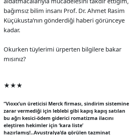
aldatmacalarıyla mücadelesini takdir ettiğim,
bağımsız bilim insanı Prof. Dr. Ahmet Rasim
Küçükusta’nın gönderdiği haberi görünceye
kadar.
Okurken tüylerimi ürperten bilgilere bakar
mısınız?
★★★
“Vioxx’un üreticisi Merck firması, sindirim sistemine
zarar vermediği için leblebi gibi kapış kapış satılan
bu ağrı kesici-ödem giderici romatizma ilacını
eleştiren hekimler için ‘kara liste’
hazırlamış!..
Avustralya’da görülen tazminat