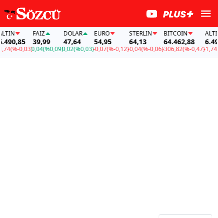
IN
FAİZ
DOLAR
EURO
STERLIN
BITCOIN
ALTIN
90,85
39,99
47,64
54,95
64,13
64.462,88
6.490,
4
(%-0,03)
0,04
(%0,09)
0,02
(%0,03)
-0,07
(%-0,12)
-0,04
(%-0,06)
-306,82
(%-0,47)
-1,74
(%-