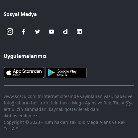
Sosyal Medya
Uygulamalarımız
www.sozcu.com.tr internet sitesinde yayınlanan yazı, haber ve
fotoğrafların her türlü telif hakkı Mega Ajans ve Rek. Tic. A.Ş'ye
aittir. İzin alınmadan, kaynak gösterilerek dahi
iktibas edilemez.
Copyright © 2023 - Tüm hakları saklıdır. Mega Ajans ve Rek.
Tic. A.Ş.