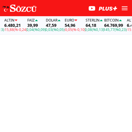
ALTIN
FAİZ
DOLAR
EURO
STERLIN
BITCOIN
ALTI
6.480,21
39,99
47,59
54,96
64,18
64.769,99
6.48
-15,88
(%-0,24)
0,04
(%0,09)
0,03
(%0,05)
-0,05
(%-0,10)
0,08
(%0,13)
145,77
(%0,23)
-15,8