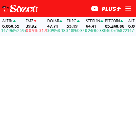
ALTIN
FAİZ
DOLAR
EURO
STERLIN
BITCOIN
ALTIN
6.660,55
39,92
47,71
55,19
64,41
65.248,80
6.660
67,96
(%2,59)
-0,07
(%-0,17)
0,09
(%0,18)
0,18
(%0,32)
0,24
(%0,38)
146,07
(%0,22)
167,96