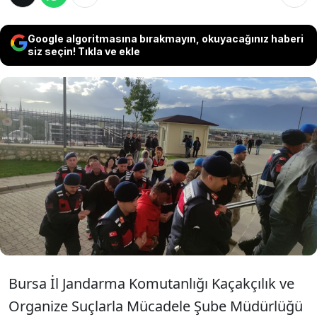
Google algoritmasına bırakmayın, okuyacağınız haberi
siz seçin! Tıkla ve ekle
Bursa'da uyuşturucu ve insan ticareti yapan
suç örgütüne operasyon düzenlendi. Yapılan
operasyonla gözaltına alınan 26 şüpheliden
22'si tutuklandı, diğerleri adli kontrol şartıyla
serbest bırakıldı.
Bursa İl Jandarma Komutanlığı Kaçakçılık ve
Organize Suçlarla Mücadele Şube Müdürlüğü