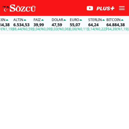
N
ALTIN
FAİZ
DOLAR
EURO
STERLIN
BITCOIN
AL
,38
6.534,53
39,99
47,59
55,07
64,24
64.884,38
6.
1,19)
38,44
(%0,59)
0,04
(%0,09)
0,03
(%0,06)
0,06
(%0,11)
0,14
(%0,22)
764,39
(%1,19)
38,