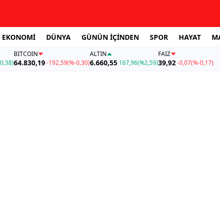
EKONOMİ
DÜNYA
GÜNÜN İÇİNDEN
SPOR
HAYAT
M
BITCOIN
ALTIN
FAİZ
64.830,19
6.660,55
39,92
0,38)
-192,59
(%-0,30)
167,96
(%2,59)
-0,07
(%-0,17)