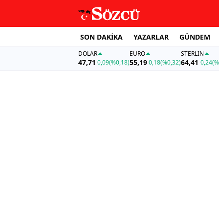
SON DAKİKA
YAZARLAR
GÜNDEM
DOLAR
EURO
STERLIN
47,71
55,19
64,41
0,09
(%0,18)
0,18
(%0,32)
0,24
(%