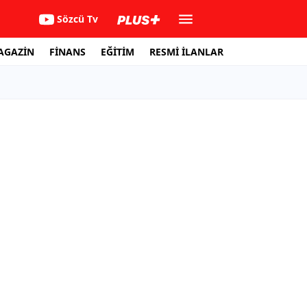
Sözcü Tv
AGAZİN
FİNANS
EĞİTİM
RESMİ İLANLAR