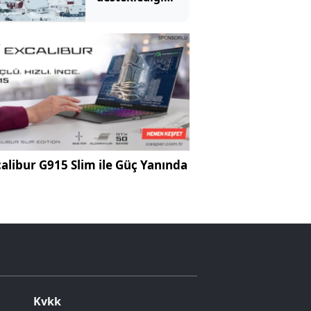
şirket
Grönland'a
çıkarma yaptı
alibur G915 Slim ile Güç Yanında
Kvkk