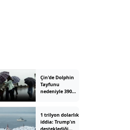
Çin'de Dolphin
Tayfunu
nedeniyle 390
bin kişi tahliye
edildi
1 trilyon dolarlık
iddia: Trump'ın
desteklediği