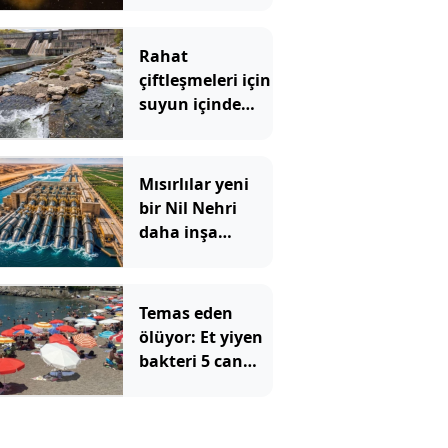
anlamadı: Bilim
insanları
Rahat
çözemedi yapay
çiftleşmeleri için
zekâ anında
suyun içinde
açıkladı
özel yol yaptılar
Mısırlılar yeni
bir Nil Nehri
daha inşa
ediyor: Suyu ters
yöne itecekler
Temas eden
ölüyor: Et yiyen
bakteri 5 can
aldı