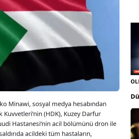
Sudan’ın Faşir şehrinde bir hastaneye
düzenlenen dron saldırısında 70 kişinin hayatını
kaybettiği bildirildi.
OLE
Dü
Arko Minawi, sosyal medya hesabından
k Kuvvetleri’nin (HDK), Kuzey Darfur
uudi Hastanesi’nin acil bölümünü dron ile
 saldırıda acildeki tüm hastaların,