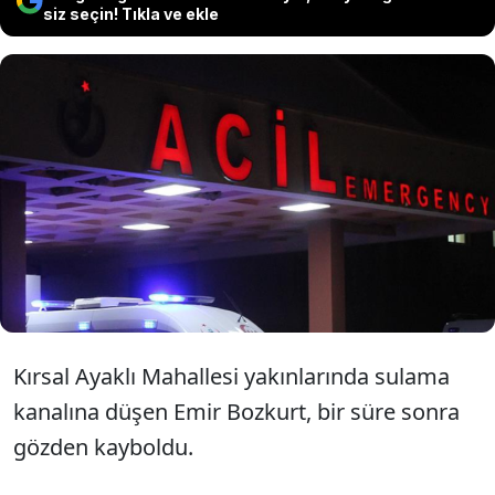
siz seçin! Tıkla ve ekle
Şanlıurfa'nın Viranşehir ilçesinde
sulama kanalına düşen 12 yaşındaki
çocuk hayatını kaybetti.
Kırsal Ayaklı Mahallesi yakınlarında sulama
kanalına düşen Emir Bozkurt, bir süre sonra
gözden kayboldu.