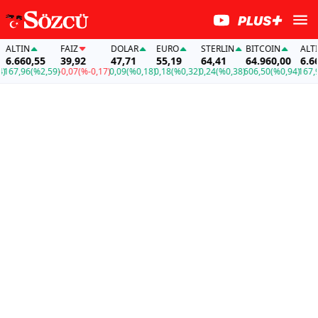
ALTIN
FAİZ
DOLAR
EURO
STERLIN
BITCOIN
ALTIN
6.660,55
39,92
47,71
55,19
64,41
64.960,00
6.660
67,96
(%2,59)
-0,07
(%-0,17)
0,09
(%0,18)
0,18
(%0,32)
0,24
(%0,38)
606,50
(%0,94)
167,96