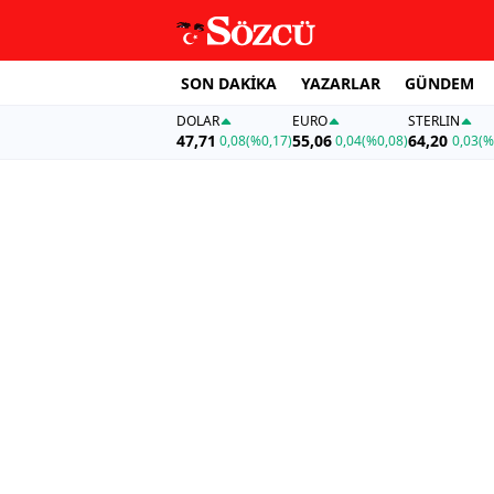
SON DAKİKA
YAZARLAR
GÜNDEM
DOLAR
EURO
STERLIN
47,71
55,06
64,20
0,08
(%0,17)
0,04
(%0,08)
0,03
(%