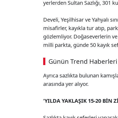
yerlerden Sultan Sazlığı, 301 ku
Develi, Yeşilhisar ve Yahyalı sı
misafirler, kayıkla tur atıp, pa
gözlemliyor. Doğaseverlerin ve 
milli parkta, günde 50 kayık sefe
ABERİ OKU
➜
Günün Trend Haberleri
00:03
/ 02:14
Ayrıca sazlıkta bulunan kamışl
arasında yer alıyor.
'YILDA YAKLAŞIK 15-20 BİN 
Sazlıkta kayık seferleri yapar