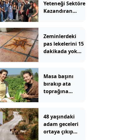
Yeteneği Sektöre
Kazandıran
UniChallenge+
12. Dönemini
Tamamladı
Zeminlerdeki
pas lekelerini 15
dakikada yok
ediyor:
Mutfaktaki 2
malzeme yeterli
Masa başını
bırakıp ata
toprağına
döndüler:
Üniversiteli iki
kardeş şimdi
48 yaşındaki
herkese ilham
adam geceleri
oluyor
ortaya çıkıp
etrafa leş