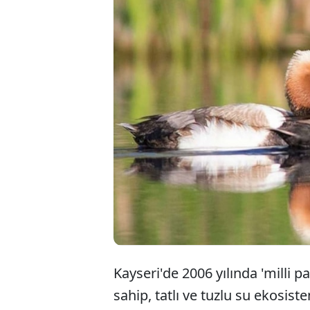
Kayser'de bulu
Sazlığı Milli P
gözlemleme fır
gözdesi haline 
Kayseri'de 2006 yılında 'milli pa
sahip, tatlı ve tuzlu su ekosis