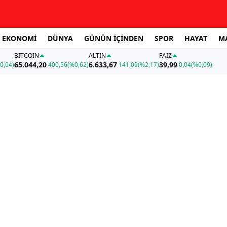
EKONOMİ
DÜNYA
GÜNÜN İÇİNDEN
SPOR
HAYAT
M
BITCOIN
ALTIN
FAİZ
65.044,20
6.633,67
39,99
0,04)
400,56
(%0,62)
141,09
(%2,17)
0,04
(%0,09)