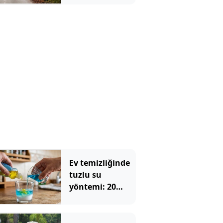
bırakıyordu:
Nedeni tüm
mahalleyi
şaşırttı
Ev temizliğinde
tuzlu su
yöntemi: 20
yıllık ev
hanımları bile
deniyor