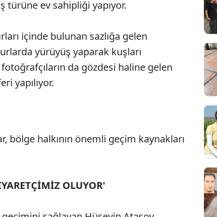
ş türüne ev sahipliği yapıyor.
nırları içinde bulunan sazlığa gelen
rkurlarda yürüyüş yaparak kuşları
fotoğrafçıların da gözdesi haline gelen
ri yapılıyor.
ar, bölge halkının önemli geçim kaynakları
Sesi Aç
ZİYARETÇİMİZ OLUYOR'
ak geçimini sağlayan Hüseyin Atasoy,