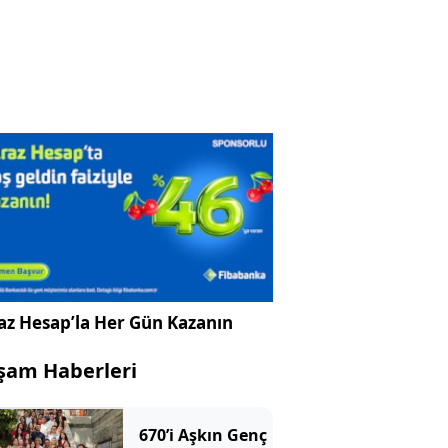
az Hesap’la Her Gün Kazanın
şam Haberleri
670’i Aşkın Genç