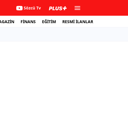
Sözcü Tv
AGAZİN
FİNANS
EĞİTİM
RESMİ İLANLAR