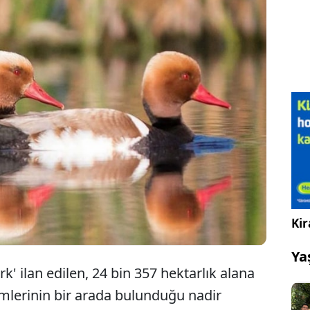
nan, Türkiye'nin önemli sulak alanlarından Sultan
arkı'na gelen ziyaretçiler, kayıkla 301 kuş çeşidini
satı buluyor. Doğaseverlerin ve fotoğrafçıların
gelen milli parkta, günde 50 kayık seferi yapılıyor.
Kir
Ya
rk' ilan edilen, 24 bin 357 hektarlık alana
temlerinin bir arada bulunduğu nadir