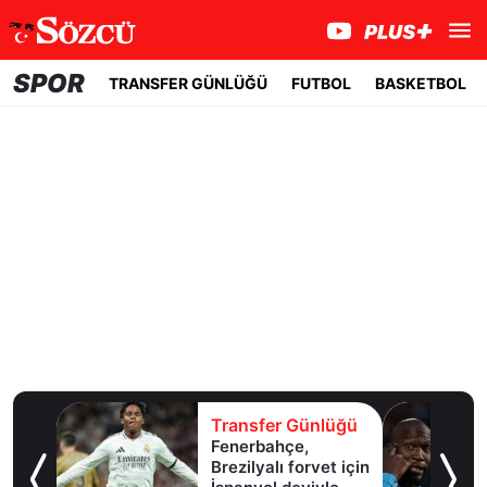
SPOR
TRANSFER GÜNLÜĞÜ
FUTBOL
BASKETBOL
lüğü
Transfer Günlüğü
l
Fenerbahçe,
Brezilyalı forvet için