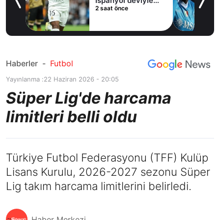
İspanyol deviyle
2 saat önce
masaya oturdu!
Haberler
-
Futbol
Yayınlanma :
22 Haziran 2026 - 20:05
Süper Lig'de harcama
limitleri belli oldu
Türkiye Futbol Federasyonu (TFF) Kulüp
Lisans Kurulu, 2026-2027 sezonu Süper
Lig takım harcama limitlerini belirledi.
Haber Merkezi