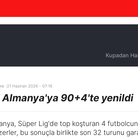
Kupadan Ha
me :
21 Haziran 2026 - 07:16
' Almanya'ya 90+4'te yenildi
nya, Süper Lig'de top koşturan 4 futbolcunun 
zerler, bu sonuçla birlikte son 32 turunu gara