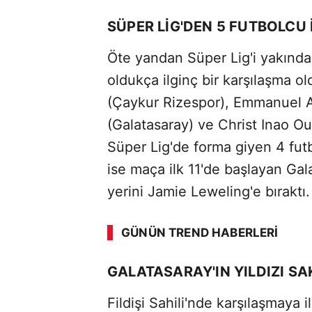
SÜPER LİG'DEN 5 FUTBOLCU İ
Öte yandan Süper Lig'i yakında
oldukça ilginç bir karşılaşma ol
(Çaykur Rizespor), Emmanuel A
(Galatasaray) ve Christ Inao O
Süper Lig'de forma giyen 4 futb
ise maça ilk 11'de başlayan Gala
yerini Jamie Leweling'e bıraktı.
GÜNÜN TREND HABERLERI
GALATASARAY'IN YILDIZI SA
Fildişi Sahili'nde karşılaşmaya i