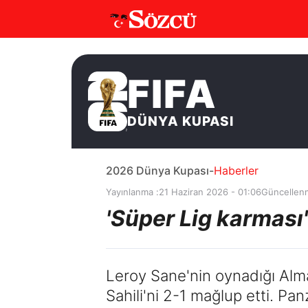
FIFA
DÜNYA KUPASI
2026 Dünya Kupası
-
Haberler
Yayınlanma :
21 Haziran 2026 - 01:06
Güncellen
'Süper Lig karması
Leroy Sane'nin oynadığı Alma
Sahili'ni 2-1 mağlup etti. Pan