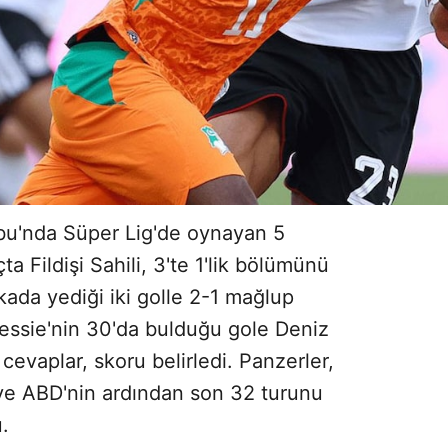
bu'nda Süper Lig'de oynayan 5
ta Fildişi Sahili, 3'te 1'lik bölümünü
da yediği iki golle 2-1 mağlup
 Kessie'nin 30'da bulduğu gole Deniz
cevaplar, skoru belirledi. Panzerler,
a ve ABD'nin ardından son 32 turunu
u.