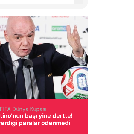
FIFA Dünya Kupası
tino’nun başı yine dertte!
verdiği paralar ödenmedi