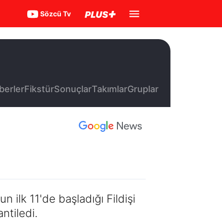
Sözcü Tv
berler
Fikstür
Sonuçlar
Takımlar
Gruplar
ilk 11'de başladığı Fildişi
ntiledi.