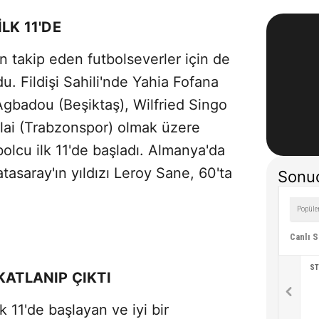
LK 11'DE
n takip eden futbolseverler için de
du. Fildişi Sahili'nde Yahia Fofana
gbadou (Beşiktaş), Wilfried Singo
ulai (Trabzonspor) olmak üzere
olcu ilk 11'de başladı. Almanya'da
tasaray'ın yıldızı Leroy Sane, 60'ta
Sonuç
Canlı 
ST
KATLANIP ÇIKTI
lk 11'de başlayan ve iyi bir