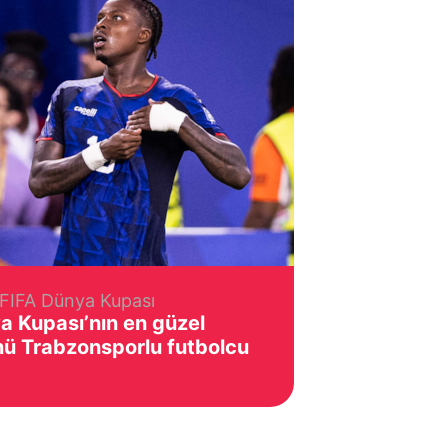
FIFA Dünya Kupası
a Kupası’nın en güzel
nü Trabzonsporlu futbolcu