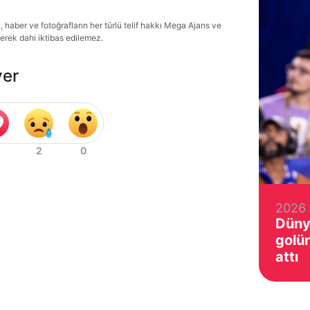
haber ve fotoğrafların her türlü telif hakkı Mega Ajans ve
lerek dahi iktibas edilemez.
ver
2026 
Düny
golü
attı