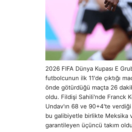
2026 FIFA Dünya Kupası E Gru
futbolcunun ilk 11'de çıktığı maç
önde götürdüğü maçta 26 dakika
oldu. Fildişi Sahili'nde Franck
Undav'ın 68 ve 90+4'te verdiği 
bu galibiyetle birlikte Meksik
garantileyen üçüncü takım old