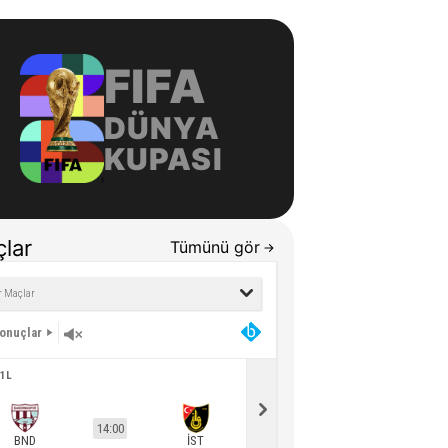
FIFA
DÜNYA
KUPASI
lar
Tümünü gör
Sonuçlar
1L
ST1L
14:00
16:00
BND
İST
SVS