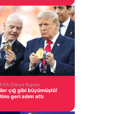
FIFA Dünya Kupası
ler çığ gibi büyümüştü!
tino geri adım attı