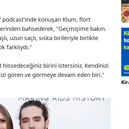
 podcast'inde konuşan Klum, flört
erinden bahsederek, "Geçmişime bakın.
ı, uzun saçlı, sıska birileriyle birlikte
k farklıydı."
issedeceğiniz birini istersiniz. Kendinizi
sizi gören ve görmeye devam eden biri."
Kir