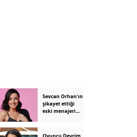
Kariyerine bir
süre ara verecek
Sevcan Orhan'ın
şikayet ettiği
eski menajeri
hakkında karar
verildi
Oyuncu Devrim