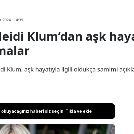
t 2024 - 14:39
idi Klum’dan aşk hayatı
malar
i Klum, aşk hayatıyla ilgili oldukça samimi açık
okuyacağınız haberi siz seçin! Tıkla ve ekle