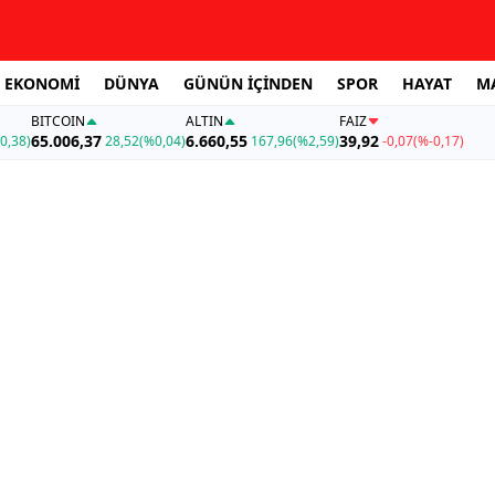
EKONOMİ
DÜNYA
GÜNÜN İÇİNDEN
SPOR
HAYAT
M
BITCOIN
ALTIN
FAİZ
65.006,37
6.660,55
39,92
0,38)
28,52
(%0,04)
167,96
(%2,59)
-0,07
(%-0,17)