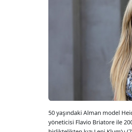
50 yaşındaki Alman model Heid
yöneticisi Flavio Briatore ile 2
birliktelikten kızı Leni Klum’u 