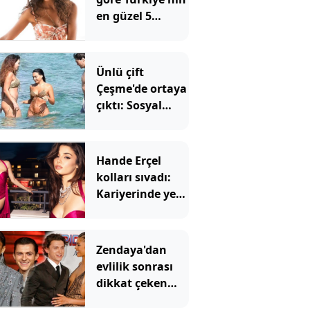
en güzel 5
kadını
Ünlü çift
Çeşme'de ortaya
çıktı: Sosyal
medya bu
görüntüleri
konuşuyor
Hande Erçel
kolları sıvadı:
Kariyerinde yeni
bir sayfa açıyor
Zendaya'dan
evlilik sonrası
dikkat çeken
karar: