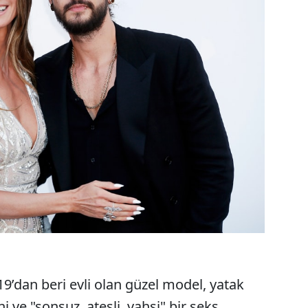
19’dan beri evli olan güzel model, yatak
i ve "sonsuz, ateşli, vahşi" bir seks