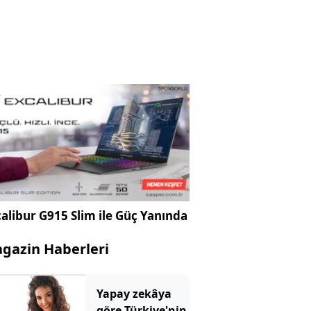
alibur G915 Slim ile Güç Yanında
gazin Haberleri
Yapay zekâya
göre Türkiye'nin