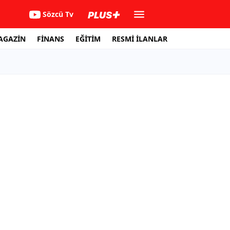
Sözcü Tv
AGAZİN
FİNANS
EĞİTİM
RESMİ İLANLAR