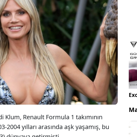
Dünyaca ünlü süper model Heidi Klum, aşk
hayatıyla ilgili oldukça samimi açıklamalarda
bulundu.
Exc
Ma
i Klum, Renault Formula 1 takımının
003-2004 yılları arasında aşk yaşamış, bu
(73) dünyaya getirmişti.