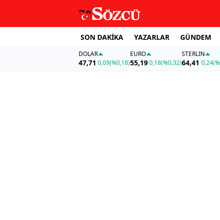
SON DAKİKA
YAZARLAR
GÜNDEM
DOLAR
EURO
STERLIN
47,71
55,19
64,41
0,09
(%0,18)
0,18
(%0,32)
0,24
(%