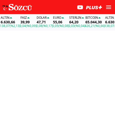
TIN
FAİZ
DOLAR
EURO
STERLIN
BITCOIN
ALTIN
630,66
39,99
47,71
55,06
64,20
65.044,30
6.630,66
,07
(%2,13)
0,04
(%0,09)
0,08
(%0,17)
0,05
(%0,08)
0,03
(%0,04)
426,21
(%0,66)
138,07
(%2,