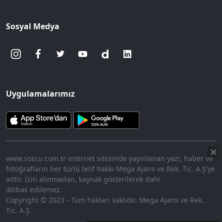
Sosyal Medya
Uygulamalarımız
www.sozcu.com.tr internet sitesinde yayınlanan yazı, haber ve
fotoğrafların her türlü telif hakkı Mega Ajans ve Rek. Tic. A.Ş'ye
aittir. İzin alınmadan, kaynak gösterilerek dahi
iktibas edilemez.
Copyright © 2023 - Tüm hakları saklıdır. Mega Ajans ve Rek.
Tic. A.Ş.
360p
Loaded
:
Sesi
14.52%
Aç