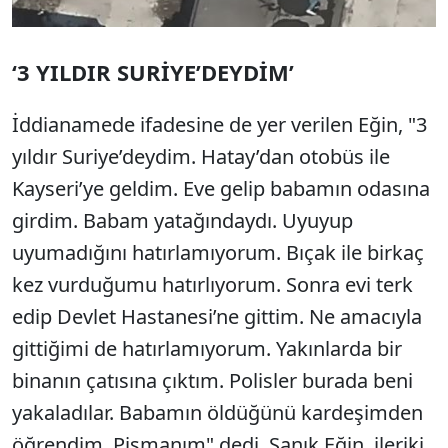
‘3 YILDIR SURİYE’DEYDİM’
İddianamede ifadesine de yer verilen Eğin, "3
yıldır Suriye’deydim. Hatay’dan otobüs ile
Kayseri’ye geldim. Eve gelip babamın odasına
girdim. Babam yatağındaydı. Uyuyup
uyumadığını hatırlamıyorum. Bıçak ile birkaç
kez vurduğumu hatırlıyorum. Sonra evi terk
edip Devlet Hastanesi’ne gittim. Ne amacıyla
gittiğimi de hatırlamıyorum. Yakınlarda bir
binanın çatısına çıktım. Polisler burada beni
yakaladılar. Babamın öldüğünü kardeşimden
öğrendim. Pişmanım" dedi. Sanık Eğin, ileriki