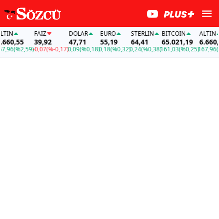
TIN
FAİZ
DOLAR
EURO
STERLIN
BITCOIN
ALTIN
660,55
39,92
47,71
55,19
64,41
65.021,19
6.660,5
,96
(%2,59)
-0,07
(%-0,17)
0,09
(%0,18)
0,18
(%0,32)
0,24
(%0,38)
161,03
(%0,25)
167,96
(%