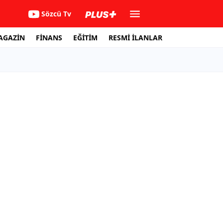
Sözcü Tv
AGAZİN
FİNANS
EĞİTİM
RESMİ İLANLAR