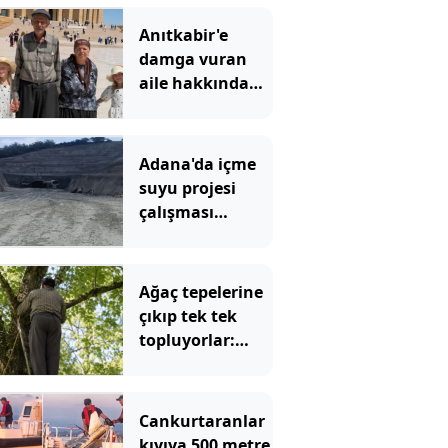
Anıtkabir'e
damga vuran
aile hakkında
yeni gelişme
Adana'da içme
suyu projesi
çalışması
sırasında göçük!
Ağaç tepelerine
çıkıp tek tek
topluyorlar:
Kilosu 3 bin
liraya
dayanacak
Cankurtaranlar
kıyıya 500 metre