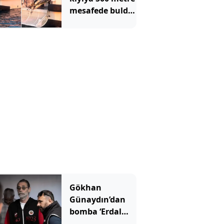
mesafede buldu!
İhbar üzerine
ekipler geldi
Gökhan
Günaydın’dan
bomba ‘Erdal
Beşikçioğlu’