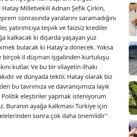
 Hatay Milletvekili Adnan Şefik Çirkin,
eprem sonrasında yaralarını saramadığını
ler, yatırımcıya teşvik ve faizsiz krediler
ağa kalkacak ki dışarda yaşayan yüz
 ekmek bulacak ki Hatay'a dönecek. Yoksa
 birçok il düşman işgalinden kurtuluşu
nı kutlar. Ve bu bir vilayetin ilhakı
hakıdır ve dünyada tektir. Hatay olarak biz
en bu tavrımıza ve davranışımıza layık
Politik eleştiriler yapmak isteniyorum
z. Buranın ayağa kalkması Türkiye için
selelerinden sonra çok daha önemlidir"