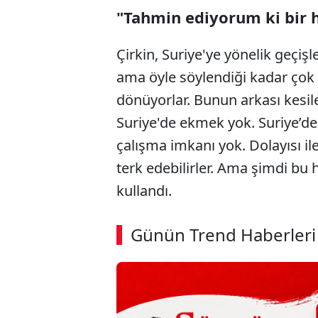
"Tahmin ediyorum ki bir 
Çirkin, Suriye'ye yönelik geçişle
ama öyle söylendiği kadar çok 
dönüyorlar. Bunun arkası kesile
Suriye'de ekmek yok. Suriye’de 
çalışma imkanı yok. Dolayısı il
terk edebilirler. Ama şimdi bu h
kullandı.
ABERİ OKU
➜
Günün Trend Haberleri
00:02
/ 08:43