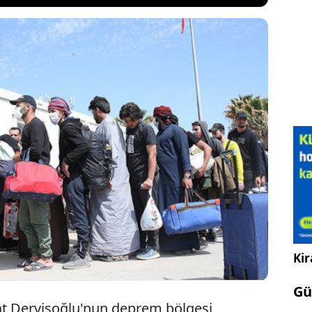
Milletvekili Adnan Şefik Çirkin, sınırdan Suriye'ye
e ilişkin olarak yaptığı değerlendirmede, "Bir geri
öyle söylendiği kadar çok değil. Tahmin ediyorum
a dönüyorlar. Bunun arkası kesilecek" ifadelerini
Kir
Gü
at Dervişoğlu'nun deprem bölgesi