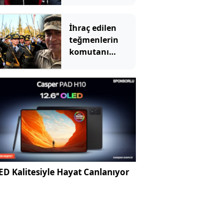
çıkışı
İhraç edilen
teğmenlerin
komutanı
emekliliğe sevk
edildi!
D Kalitesiyle Hayat Canlanıyor