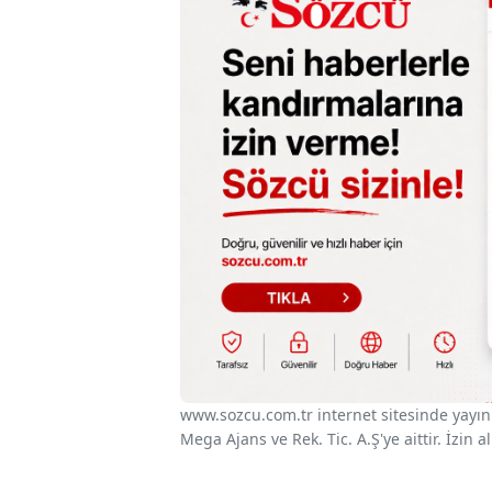
www.sozcu.com.tr internet sitesinde yayınla
Mega Ajans ve Rek. Tic. A.Ş'ye aittir. İzin