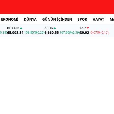
EKONOMİ
DÜNYA
GÜNÜN İÇİNDEN
SPOR
HAYAT
M
BITCOIN
ALTIN
FAİZ
65.008,84
6.660,55
39,92
0,38)
158,85
(%0,25)
167,96
(%2,59)
-0,07
(%-0,17)