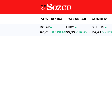
SON DAKİKA
YAZARLAR
GÜNDEM
DOLAR
EURO
STERLIN
47,71
55,19
64,41
0,09
(%0,18)
0,18
(%0,32)
0,24
(%