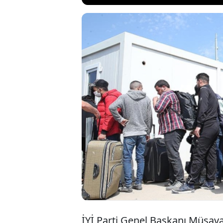
İYİ Parti Hatay 
yönelik geçişler
dönüş var ama 
ki bir heyecanl
kullandı.
İYİ Parti Genel Başkanı Müsav