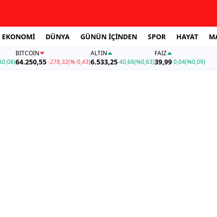
EKONOMİ
DÜNYA
GÜNÜN İÇİNDEN
SPOR
HAYAT
M
BITCOIN
ALTIN
FAİZ
64.250,55
6.533,25
39,99
%0,08)
-278,32
(%-0,43)
40,66
(%0,63)
0,04
(%0,09)