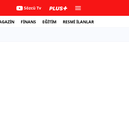
Sözcü Tv
AGAZİN
FİNANS
EĞİTİM
RESMİ İLANLAR