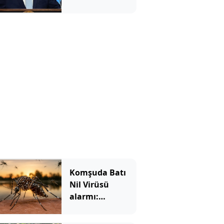
içinde…
Komşuda Batı
Nil Virüsü
alarmı:
Sivrisineklerden
yayılıyor, vaka