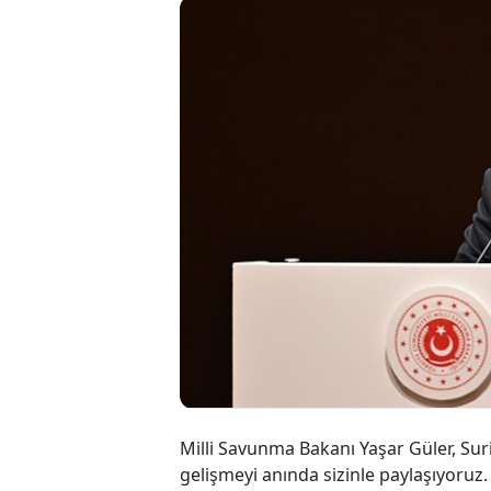
Milli S
ele ald
paylaş
dedi.
Milli Savunma Bakanı Yaşar Güler, Suriy
gelişmeyi anında sizinle paylaşıyoruz