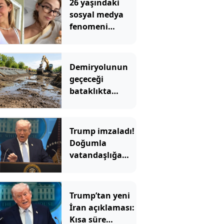
26 yaşındaki
sosyal medya
fenomeni
kanserle
mücadelesini
kaybetti
Demiryolunun
geçeceği
bataklıkta
binlerce yıllık
hazine bulundu
Trump imzaladı!
Doğumla
vatandaşlığa
yeni
kısıtlamalar
Trump’tan yeni
İran açıklaması:
Kısa süre