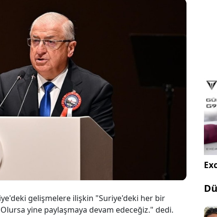
avunma Bakanı Yaşar Güler, Suriye'deki gelişmeleri
ı: "Suriye'deki her bir gelişmeyi anında sizinle
ıyoruz. Olursa yine paylaşmaya devam edeceğiz"
Exc
Dü
e'deki gelişmelere ilişkin "Suriye'deki her bir
. Olursa yine paylaşmaya devam edeceğiz." dedi.