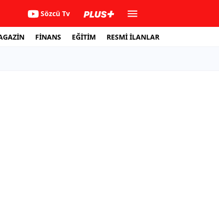
Sözcü Tv
AGAZİN
FİNANS
EĞİTİM
RESMİ İLANLAR