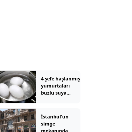
4 şefe haşlanmış
yumurtaları
buzlu suya
batırmanın
doğru olup
olmadığı
İstanbul'un
soruldu, hepsi
simge
aynı şeyi söyledi
mekanında