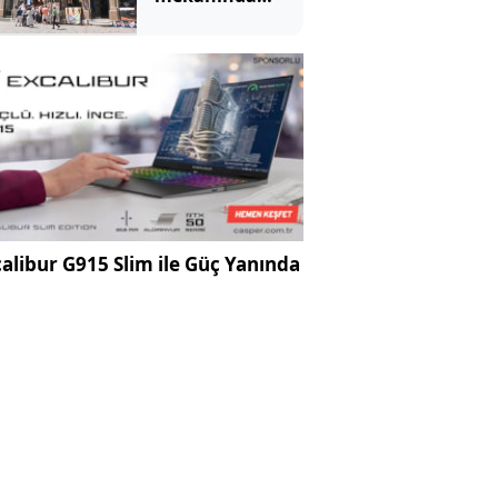
tartışma
yaratan
görüntü
alibur G915 Slim ile Güç Yanında