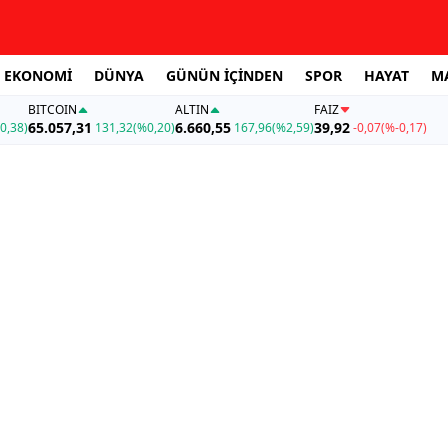
EKONOMİ
DÜNYA
GÜNÜN İÇİNDEN
SPOR
HAYAT
M
BITCOIN
ALTIN
FAİZ
65.057,31
6.660,55
39,92
0,38)
131,32
(%0,20)
167,96
(%2,59)
-0,07
(%-0,17)