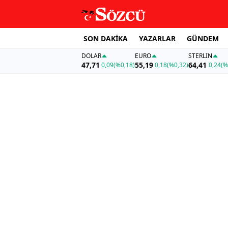
SON DAKİKA
YAZARLAR
GÜNDEM
DOLAR
EURO
STERLIN
47,71
55,19
64,41
0,09
(%0,18)
0,18
(%0,32)
0,24
(%