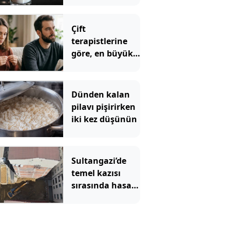
anlaşılıyor
Çift
terapistlerine
göre, en büyük
kız çocuklarının
en sık
karşılaştığı 5
Dünden kalan
ilişki sorunu
pilavı pişirirken
iki kez düşünün
Sultangazi’de
temel kazısı
sırasında hasar
gören 2 bina
tahliye edildi