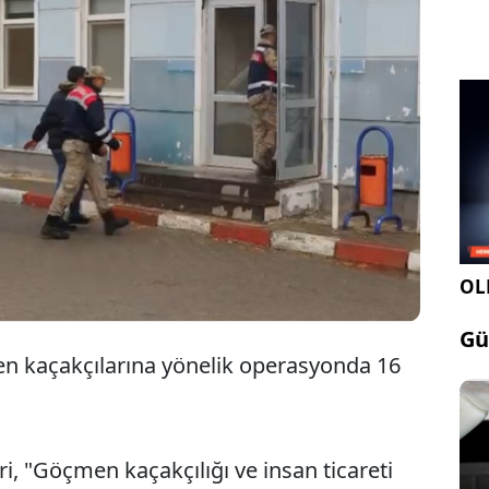
Şanlıurfa merkezli göçmen kaçakçılığı
operasyonunda Suriyeli 16 zanlı
yakalandı.
OLE
Gü
en kaçakçılarına yönelik operasyonda 16
i, "Göçmen kaçakçılığı ve insan ticareti