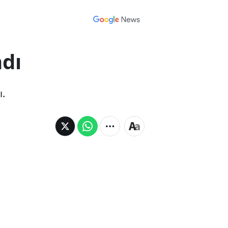
ndı
ı.