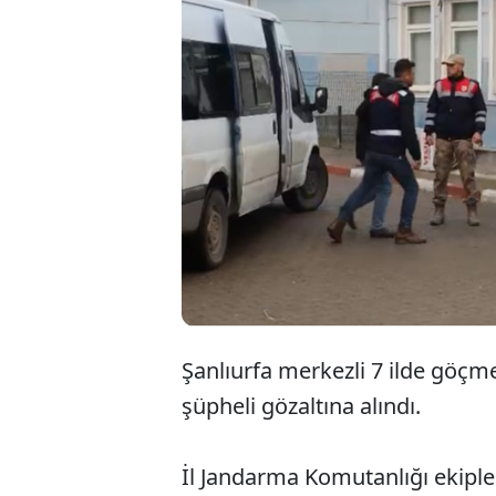
Şanlıurfa merkezli 7 ilde göçm
şüpheli gözaltına alındı.
İl Jandarma Komutanlığı ekipler