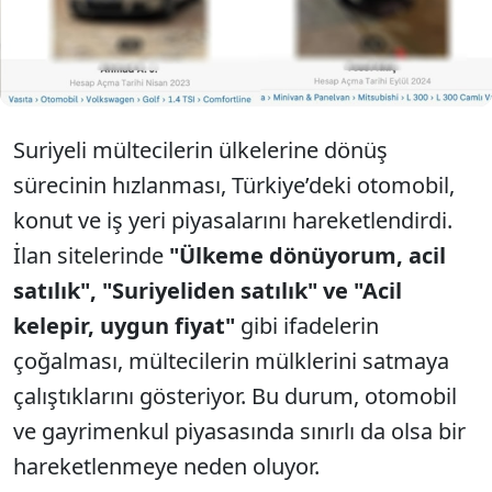
kadar düştüğünü ortaya koydu. Hareketlilik
nedeniyle dolandırıcıların devreye girmesi de
kaçınılmaz oldu ve uyarılar yapıldı.
Suriyeli mültecilerin ülkelerine dönüş
sürecinin hızlanması, Türkiye’deki otomobil,
konut ve iş yeri piyasalarını hareketlendirdi.
İlan sitelerinde
"Ülkeme dönüyorum, acil
satılık", "Suriyeliden satılık" ve "Acil
kelepir, uygun fiyat"
gibi ifadelerin
çoğalması, mültecilerin mülklerini satmaya
çalıştıklarını gösteriyor. Bu durum, otomobil
ve gayrimenkul piyasasında sınırlı da olsa bir
hareketlenmeye neden oluyor.