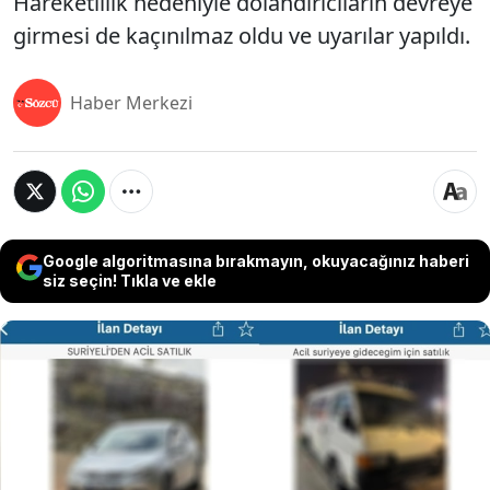
Hareketlilik nedeniyle dolandırıcıların devreye
girmesi de kaçınılmaz oldu ve uyarılar yapıldı.
Haber Merkezi
Google algoritmasına bırakmayın, okuyacağınız haberi
siz seçin! Tıkla ve ekle
Esad rejiminin devrilmesi, Türkiye’deki fiyatları da
etkilemeye başladı. Dönüş yapmayı planlayan bazı
Suriyeliler, evlerini, iş yerlerini ve otomobillerini
satışa çıkardı. İnternette "Suriyeliden acil satılık"
gibi ilanların sayısında artış gözlemlendi. Bu durum,
3 milyon TL değerindeki konutların 2 milyon TL'ye