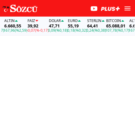
TIN
FAİZ
DOLAR
EURO
STERLIN
BITCOIN
ALTIN
.660,55
39,92
47,71
55,19
64,41
65.088,01
6.660,
7,96
(%2,59)
-0,07
(%-0,17)
0,09
(%0,18)
0,18
(%0,32)
0,24
(%0,38)
107,78
(%0,17)
167,96
(