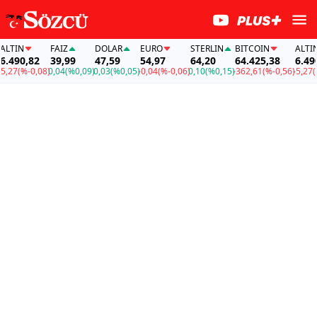
TIN
FAİZ
DOLAR
EURO
STERLIN
BITCOIN
ALTIN
490,82
39,99
47,59
54,97
64,20
64.425,38
6.490,
27
(%-0,08)
0,04
(%0,09)
0,03
(%0,05)
-0,04
(%-0,06)
0,10
(%0,15)
-362,61
(%-0,56)
-5,27
(%-