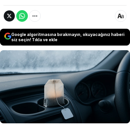
Google algoritmasına bırakmayın, okuyacağınız haberi
siz seçin! Tıkla ve ekle
Uzmanlara göre kuru çay poşetleri, aralık
ayında artan nemi emerek araç içi buğulanmayı
azaltıyor ve kötü kokuları yok ediyor. Otomotiv
uzmanları bu yönteme dikkat çekerken
sürücülere ‘Aralık ayında arabanıza çay poşeti
koyun’ çağrısı yaptı.