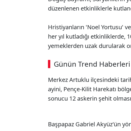
düzenlenen etkinliklerle kutlan
Hristiyanların 'Noel Yortusu' v
her yıl kutladığı etkinliklerde
yemeklerden uzak durularak or
ABERİ OKU
➜
Günün Trend Haberleri
00:03
/ 09:15
Merkez Artuklu ilçesindeki tari
ayini, Pençe-Kilit Harekatı bölg
sonucu 12 askerin şehit olması
Başpapaz Gabriel Akyüz'ün yöne