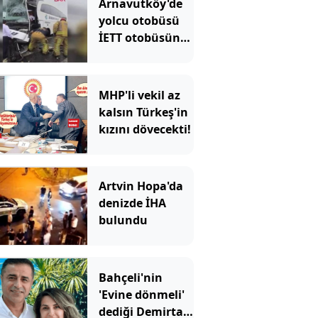
Arnavutköy'de
yolcu otobüsü
İETT otobüsüne
çarptı: Ekipler
olay yerinde
MHP'li vekil az
kalsın Türkeş'in
kızını dövecekti!
Artvin Hopa'da
denizde İHA
bulundu
Bahçeli'nin
'Evine dönmeli'
dediği Demirtaş