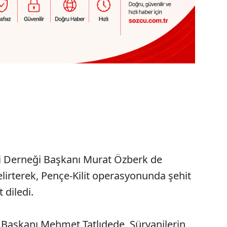
'
 Derneği Başkanı Murat Özberk de
elirterek, Pençe-Kilit operasyonunda şehit
 diledi.
e Başkanı Mehmet Tatlıdede, Süryanilerin