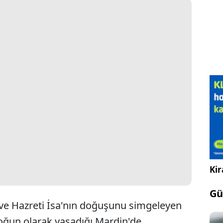
Kir
Gü
n ve Hazreti İsa'nın doğuşunu simgeleyen
oğun olarak yaşadığı Mardin'de