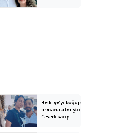
için Erdoğan'ın
yardımcısından
şaşırtan sözler
Bedriye'yi boğup
ormana atmıştı:
Cesedi sarıp
kayınvalidesiyle
bir saat sohbet