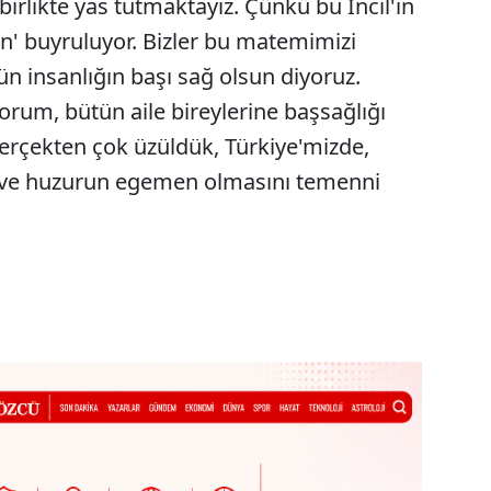
likte yas tutmaktayız. Çünkü bu İncil'in
tun' buyruluyor. Bizler bu matemimizi
tün insanlığın başı sağ olsun diyoruz.
yorum, bütün aile bireylerine başsağlığı
Gerçekten çok üzüldük, Türkiye'mizde,
ş ve huzurun egemen olmasını temenni