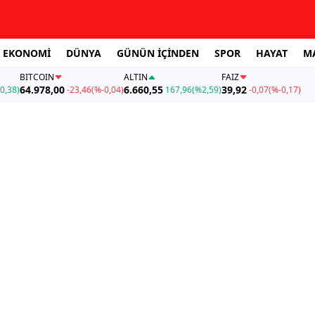
EKONOMİ
DÜNYA
GÜNÜN İÇİNDEN
SPOR
HAYAT
M
BITCOIN
ALTIN
FAİZ
64.978,00
6.660,55
39,92
0,38)
-23,46
(%-0,04)
167,96
(%2,59)
-0,07
(%-0,17)