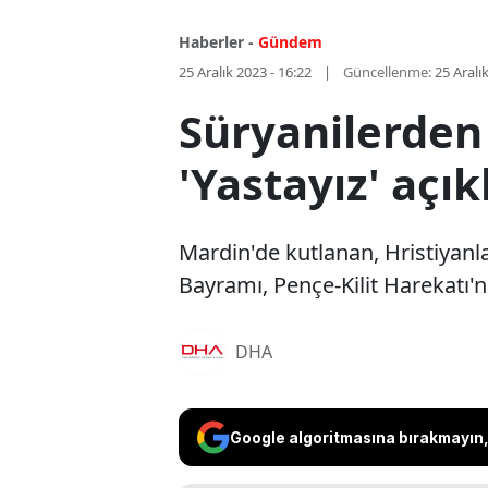
Haberler -
Gündem
25 Aralık 2023 - 16:22
Güncellenme:
25 Aralı
Süryanilerden 
'Yastayız' açı
Mardin'de kutlanan, Hristiyanl
Bayramı, Pençe-Kilit Harekatı'n
DHA
Google algoritmasına bırakmayın, 