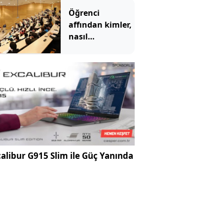
etmiş
Öğrenci
affından kimler,
nasıl
yararlanabilecek?
İşte detaylar
alibur G915 Slim ile Güç Yanında