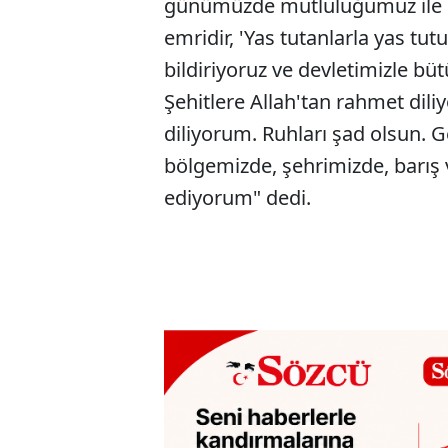
günümüzde mutluluğumuz ile bir
emridir, 'Yas tutanlarla yas tu
bildiriyoruz ve devletimizle bü
Şehitlere Allah'tan rahmet dili
diliyorum. Ruhları şad olsun. 
bölgemizde, şehrimizde, barı
ediyorum" dedi.