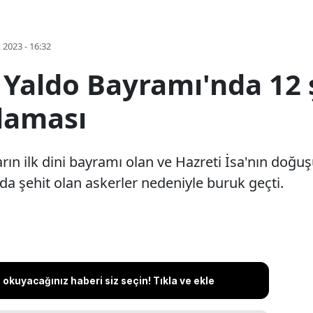
k 2023 - 16:32
Yaldo Bayramı'nda 12 ş
klaması
arın ilk dini bayramı olan ve Hazreti İsa'nın do
da şehit olan askerler nedeniyle buruk geçti.
okuyacağınız haberi siz seçin! Tıkla ve ekle