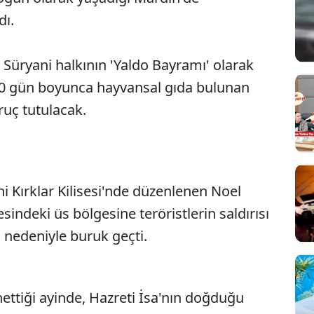
dı.
e Süryani halkının 'Yaldo Bayramı' olarak
, 10 gün boyunca hayvansal gıda bulunan
uç tutulacak.
hi Kırklar Kilisesi'nde düzenlenen Noel
Sesi Aç
esindeki üs bölgesine teröristlerin saldırısı
 nedeniyle buruk geçti.
ttiği ayinde, Hazreti İsa'nın doğduğu