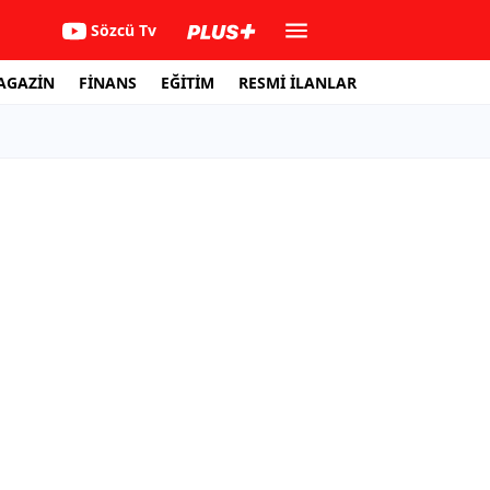
Sözcü Tv
AGAZİN
FİNANS
EĞİTİM
RESMİ İLANLAR