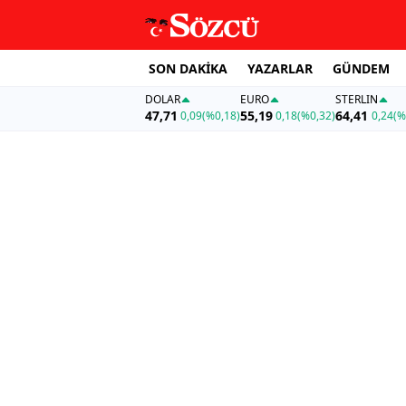
SON DAKİKA
YAZARLAR
GÜNDEM
DOLAR
EURO
STERLIN
47,71
55,19
64,41
0,09
(%0,18)
0,18
(%0,32)
0,24
(%