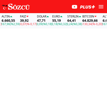
LTIN
FAİZ
DOLAR
EURO
STERLIN
BITCOIN
ALTI
.660,55
39,92
47,71
55,19
64,41
64.829,66
6.66
67,96
(%2,59)
-0,07
(%-0,17)
0,09
(%0,18)
0,18
(%0,32)
0,24
(%0,38)
-130,34
(%-0,20)
167,9