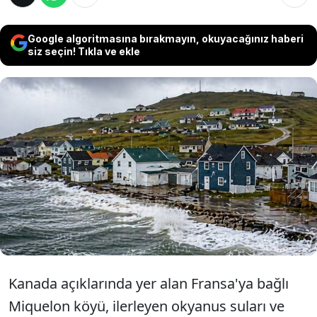
Google algoritmasına bırakmayın, okuyacağınız haberi
siz seçin! Tıkla ve ekle
İklim krizi ve yükselen deniz seviyesi
nedeniyle yok olma tehlikesi yaşayan 600
nüfuslu Fransız yerleşimi Miquelon, 40
metre yüksekliğindeki bir tepeye taşınma
sürecini başlattı.
Kanada açıklarında yer alan Fransa'ya bağlı
Miquelon köyü, ilerleyen okyanus suları ve