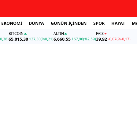
EKONOMİ
DÜNYA
GÜNÜN İÇİNDEN
SPOR
HAYAT
M
BITCOIN
ALTIN
FAİZ
65.015,30
6.660,55
39,92
0,38)
137,30
(%0,21)
167,96
(%2,59)
-0,07
(%-0,17)