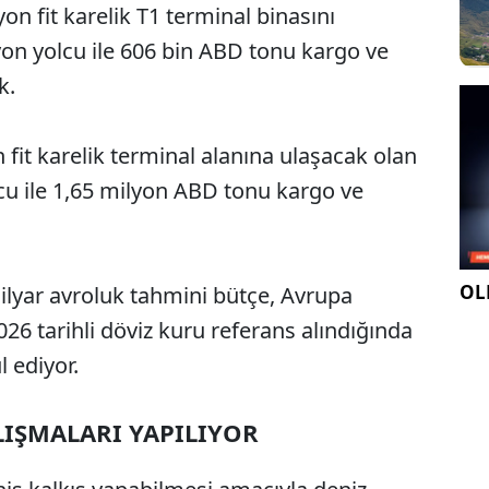
lyon fit karelik T1 terminal binasını
yon yolcu ile 606 bin ABD tonu kargo ve
k.
n fit karelik terminal alanına ulaşacak olan
lcu ile 1,65 milyon ABD tonu kargo ve
OLE
 milyar avroluk tahmini bütçe, Avrupa
26 tarihli döviz kuru referans alındığında
l ediyor.
IŞMALARI YAPILIYOR