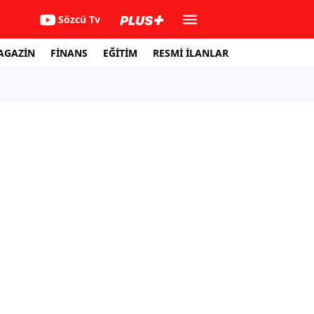
Sözcü Tv
AGAZİN
FİNANS
EĞİTİM
RESMİ İLANLAR