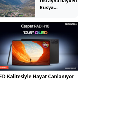
Ukrayna'dayken
Rusya
Türkiye'nin
komşusundan
sessiz sedasız
toprak
koparıyor
D Kalitesiyle Hayat Canlanıyor