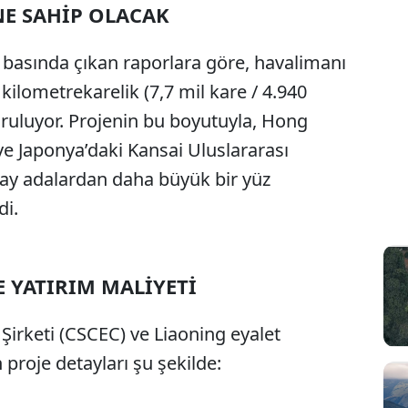
E SAHİP OLACAK
Sesi Aç
l basında çıkan raporlara göre, havalimanı
kilometrekarelik (7,7 mil kare / 4.940
uruluyor. Projenin bu boyutuyla, Hong
e Japonya’daki Kansai Uluslararası
pay adalardan daha büyük bir yüz
di.
E YATIRIM MALİYETİ
Şirketi (CSCEC) ve Liaoning eyalet
proje detayları şu şekilde: