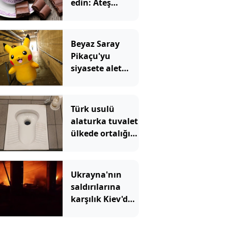
edin: Ateş
pahası olacak
Beyaz Saray
Pikaçu'yu
siyasete alet
edince
Japonya'dan
uyarı geldi
Türk usulü
alaturka tuvalet
ülkede ortalığı
karıştırdı
Ukrayna'nın
saldırılarına
karşılık Kiev'de
hissedildi:
Gökten bomba