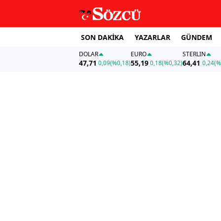
SON DAKİKA
YAZARLAR
GÜNDEM
DOLAR
EURO
STERLIN
47,71
55,19
64,41
0,09
(%0,18)
0,18
(%0,32)
0,24
(%