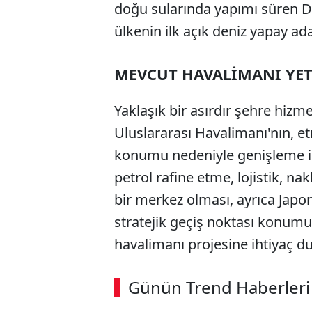
doğu sularında yapımı süren D
ülkenin ilk açık deniz yapay ada
MEVCUT HAVALİMANI YET
Yaklaşık bir asırdır şehre hiz
Uluslararası Havalimanı'nın, etr
konumu nedeniyle genişleme im
petrol rafine etme, lojistik, na
bir merkez olması, ayrıca Japon
stratejik geçiş noktası konum
havalimanı projesine ihtiyaç du
ABERİ OKU
➜
Günün Trend Haberleri
00:02
/ 08:43