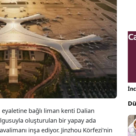
iaoning eyaletine bağlı Dalian şehrinde deniz
nı doldurarak oluşturduğu 20 kilometrekarelik
ada üzerinde yeni bir uluslararası havalimanı inşa
İnc
Dü
eyaletine bağlı liman kenti Dalian
lgusuyla oluşturulan bir yapay ada
avalimanı inşa ediyor. Jinzhou Körfezi'nin