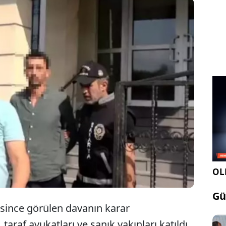
a'nın Adapazarı ilçesinde silahla ateş ederek
nı öldürdüğü, 1 kişiyi de yaraladığı gerekçesiyle
u yargılanan sanığa 24 yıl 2 ay hapis cezası verildi.
OLE
Gü
since görülen davanın karar
taraf avukatları ve sanık yakınları katıldı.