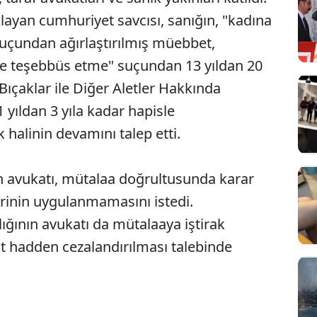
ayan cumhuriyet savcısı, sanığın, "kadına
suçundan ağırlaştırılmış müebbet,
e teşebbüs etme" suçundan 13 yıldan 20
e Bıçaklar ile Diğer Aletler Hakkında
yıldan 3 yıla kadar hapisle
k halinin devamını talep etti.
n avukatı, mütalaa doğrultusunda karar
erinin uygulanmamasını istedi.
ığının avukatı da mütalaaya iştirak
üst hadden cezalandırılması talebinde