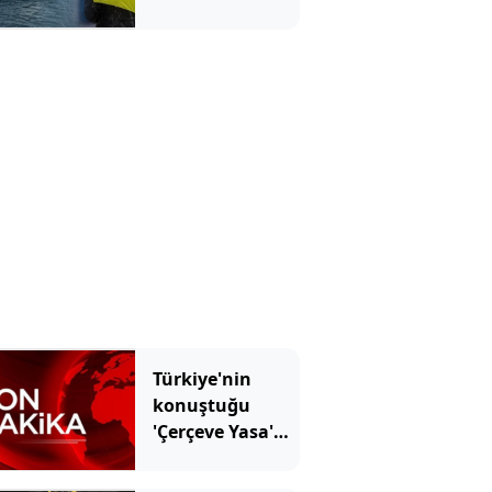
Türkiye'nin
konuştuğu
'Çerçeve Yasa'
kabul edildi!