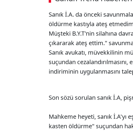
Sanık İ.A. da önceki savunmaları
öldürme kastıyla ateş etmedim
Müşteki B.Y.T'nin silahına dav
çıkararak ateş ettim." savunma
Sanık avukatı, müvekkilinin mü
suçundan cezalandırılmasını, e
indiriminin uygulanmasını talep
Son sözü sorulan sanık İ.A, p
Mahkeme heyeti, sanık İ.A'yı eş
kasten öldürme" suçundan haksı