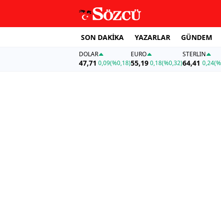
SON DAKİKA
YAZARLAR
GÜNDEM
DOLAR
EURO
STERLIN
47,71
55,19
64,41
0,09
(%0,18)
0,18
(%0,32)
0,24
(%