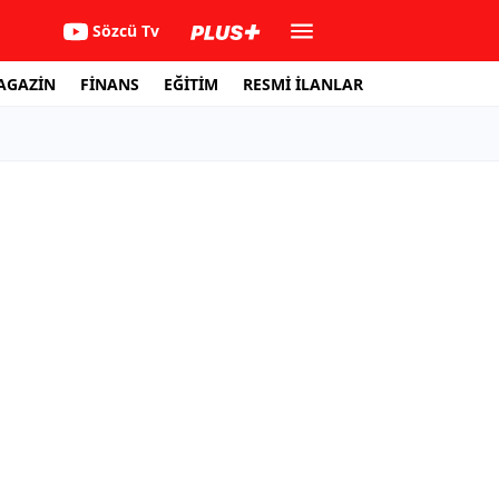
Sözcü Tv
AGAZİN
FİNANS
EĞİTİM
RESMİ İLANLAR