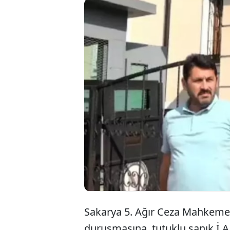
Sakary
karısı
tutukl
Sakarya 5. Ağır Ceza Mahkeme
duruşmasına, tutuklu sanık İ.A, 