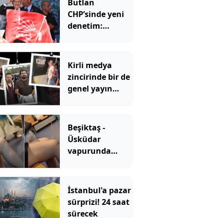
Butlan
CHP’sinde yeni
denetim:
Belediyeler tek
tek incelenecek
Kirli medya
zincirinde bir de
genel yayın
yönetmeni mi
var?
Beşiktaş -
Üsküdar
vapurunda
skandal
görüntü! Şort
giyen genç kıza
İstanbul'a pazar
bastonla vurdu
sürprizi! 24 saat
sürecek