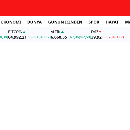
EKONOMİ
DÜNYA
GÜNÜN İÇİNDEN
SPOR
HAYAT
M
BITCOIN
ALTIN
FAİZ
64.992,21
6.660,55
39,92
0,38)
589,91
(%0,92)
167,96
(%2,59)
-0,07
(%-0,17)