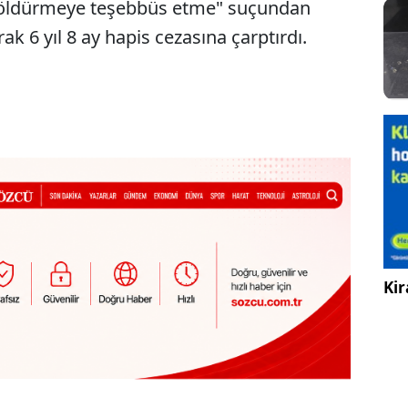
n öldürmeye teşebbüs etme" suçundan
ak 6 yıl 8 ay hapis cezasına çarptırdı.
Kir