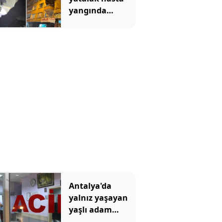
yangında
hayatını
kaybetti
Antalya'da
yalnız yaşayan
yaşlı adam
evinde ölü