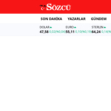
SON DAKİKA
YAZARLAR
GÜNDEM
DOLAR
EURO
STERLIN
47,58
55,11
64,24
0,02
(%0,04)
0,10
(%0,19)
0,14
(%