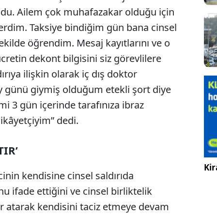
oldu. Ailem çok muhafazakar olduğu için
erdim. Taksiye bindiğim gün bana cinsel
kilde öğrendim. Mesaj kayıtlarını ve o
etin dekont bilgisini siz görevlilere
rıya ilişkin olarak iç dış doktor
y günü giymiş olduğum etekli şort diye
imi 3 gün içerinde tarafınıza ibraz
ikâyetçiyim” dedi.
IR’
Kir
cinin kendisine cinsel saldırıda
ifade ettiğini ve cinsel birliktelik
r atarak kendisini taciz etmeye devam