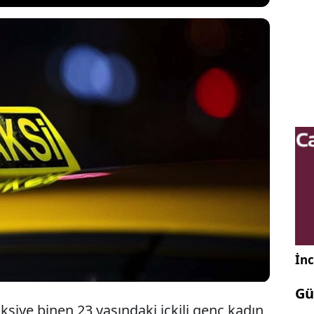
aksici Fırat Akar, aracına müşteri olarak binen 23
ili kadına cinsel saldırıda bulunduğu gerekçesiyle
Ayrıca taksici Akar'ın genç kadına mesaj atarak
rım” diye tehdit ettiği ortaya çıktı.
İnc
Gü
ksiye binen 23 yaşındaki içkili genç kadın,