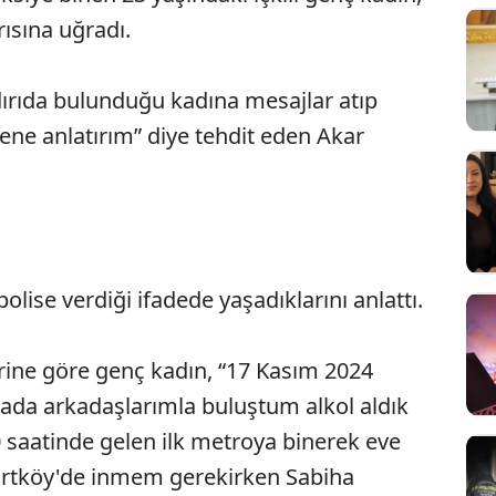
ırısına uğradı.
dırıda bulunduğu kadına mesajlar atıp
ilene anlatırım” diye tehdit eden Akar
olise verdiği ifadede yaşadıklarını anlattı.
rine göre genç kadın, “17 Kasım 2024
ada arkadaşlarımla buluştum alkol aldık
 saatinde gelen ilk metroya binerek eve
urtköy'de inmem gerekirken Sabiha