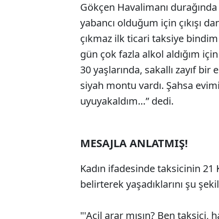
Gökçen Havalimanı durağında i
yabancı olduğum için çıkışı d
çıkmaz ilk ticari taksiye bindi
gün çok fazla alkol aldığım iç
30 yaşlarında, sakallı zayıf bir
siyah montu vardı. Şahsa evim
uyuyakaldım…” dedi.
MESAJLA ANLATMIŞ!
Kadın ifadesinde taksicinin 21 
belirterek yaşadıklarını şu şek
"'Acil arar mısın? Ben taksici, 