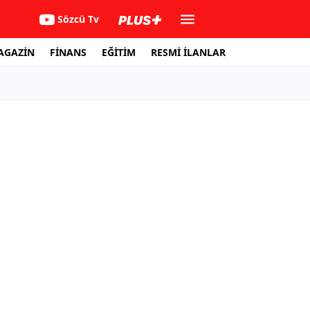
Sözcü Tv
AGAZİN
FİNANS
EĞİTİM
RESMİ İLANLAR