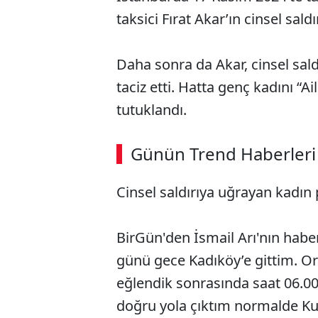
taksici Fırat Akar’ın cinsel sald
Daha sonra da Akar, cinsel sal
taciz etti. Hatta genç kadını “A
tutuklandı.
ABERİ OKU
➜
Günün Trend Haberleri
Cinsel saldırıya uğrayan kadın p
SÖZCÜ SON DAKİKA
BirGün'den İsmail Arı'nın habe
günü gece Kadıköy’e gittim. Or
eğlendik sonrasında saat 06.00
doğru yola çıktım normalde K