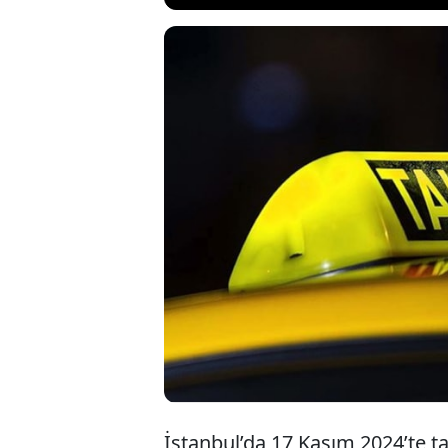
İstanbul'da t
yaşındaki içk
tutuklandı. 
“ailene anlatı
İstanbul’da 17 Kasım 2024’te ta