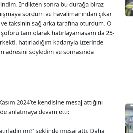
ndim. İndikten sonra bu durağa biraz
anışmaya sordum ve havalimanından çıkar
m ve taksinin sağ arka tarafına oturdum. O
in şoförü tam olarak hatırlayamasam da 25-
 erkekti, hatırladığım kadarıyla üzerinde
in adresini söyledim ve sonrasında
Kasım 2024’te kendisine mesaj attığını
ilde anlatmaya devam etti:
hatırladın mı?' şeklinde mesaj attı. Daha