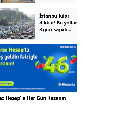
bulundu
İstanbullular
dikkat! Bu yollar
3 gün kapalı
olacak
az Hesap’la Her Gün Kazanın