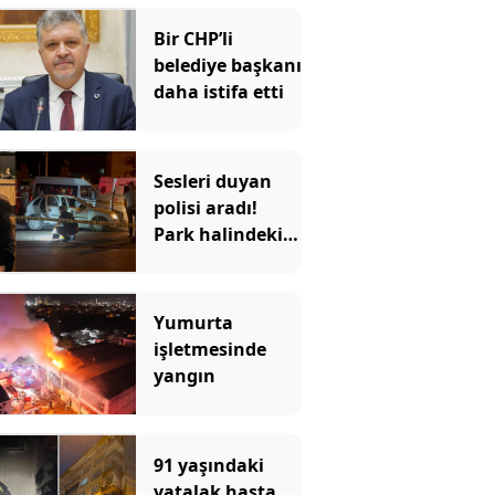
Bir CHP’li
belediye başkanı
daha istifa etti
Sesleri duyan
polisi aradı!
Park halindeki
araçtan vahşet
çıktı
Yumurta
işletmesinde
yangın
91 yaşındaki
yatalak hasta