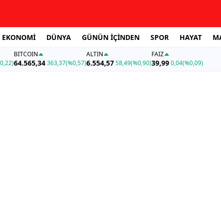
EKONOMİ
DÜNYA
GÜNÜN İÇİNDEN
SPOR
HAYAT
M
BITCOIN
ALTIN
FAİZ
64.565,34
6.554,57
39,99
0,22)
363,37
(%0,57)
58,49
(%0,90)
0,04
(%0,09)