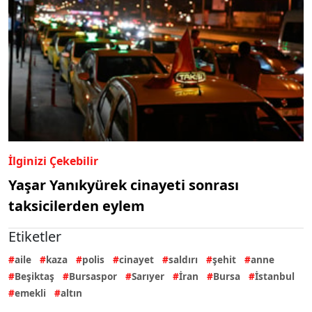
İlginizi Çekebilir
Yaşar Yanıkyürek cinayeti sonrası
taksicilerden eylem
Etiketler
aile
kaza
polis
cinayet
saldırı
şehit
anne
Beşiktaş
Bursaspor
Sarıyer
İran
Bursa
İstanbul
emekli
altın