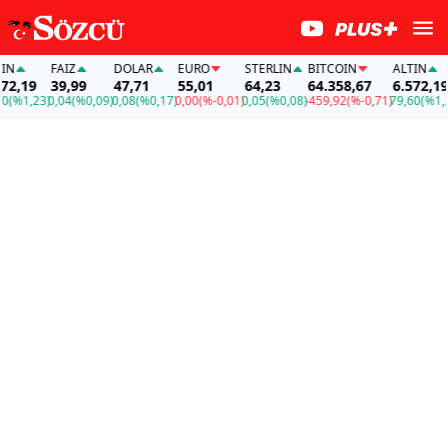
FAİZ
DOLAR
EURO
STERLIN
BITCOIN
ALTIN
FAİ
39,99
47,71
55,01
64,23
64.358,67
6.572,19
39,
3)
0,04
(%0,09)
0,08
(%0,17)
0,00
(%-0,01)
0,05
(%0,08)
-459,92
(%-0,71)
79,60
(%1,23)
0,04