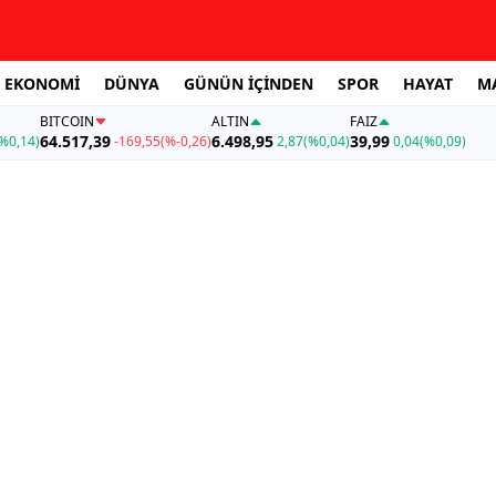
EKONOMİ
DÜNYA
GÜNÜN İÇİNDEN
SPOR
HAYAT
M
BITCOIN
ALTIN
FAİZ
64.517,39
6.498,95
39,99
%0,14)
-169,55
(%-0,26)
2,87
(%0,04)
0,04
(%0,09)