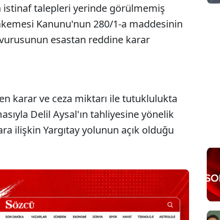
istinaf talepleri yerinde görülmemiş
hakemesi Kanunu'nun 280/1-a maddesinin
aşvurusunun esastan reddine karar
n karar ve ceza miktarı ile tutuklulukta
sıyla Delil Aysal'ın tahliyesine yönelik
ara ilişkin Yargıtay yolunun açık olduğu