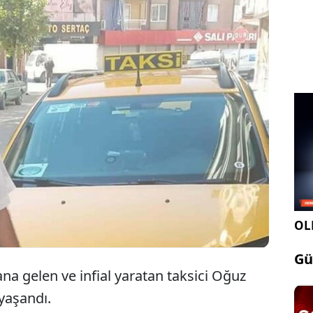
 üşümemesi için kendisini aracına alan taksici
 tabancayla öldürüp, cep telefonuyla kulaklığını
al'a (19) verilen indirimsiz ağırlaştırılmış müebbet
pis cezası, İzmir Bölge Adliye Mahkemesi 24’üncü
afından uygun bulundu.
OLE
Gü
na gelen ve infial yaratan taksici Oğuz
yaşandı.