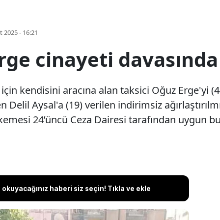
t 2025 - 16:21
rge cinayeti davasında
in kendisini aracına alan taksici Oğuz Erge'yi (
 Delil Aysal'a (19) verilen indirimsiz ağırlaştırıl
hkemesi 24’üncü Ceza Dairesi tarafından uygun b
okuyacağınız haberi siz seçin! Tıkla ve ekle