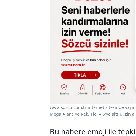
www.sozcu.com.tr internet sitesinde yayınla
Mega Ajans ve Rek. Tic. A.Ş'ye aittir. İzin
Bu habere emoji ile tepki