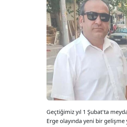
İzmir'de soğuktan
Oğuz Erge'yi (44)
gasbeden Delil Ays
ve 17 yıl 8 ay ha
Ceza Dairesi tar
Geçtiğimiz yıl 1 Şubat'ta meyda
Erge olayında yeni bir gelişme 