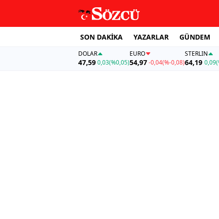
SON DAKİKA
YAZARLAR
GÜNDEM
DOLAR
EURO
STERLIN
47,59
54,97
64,19
0,03
(%0,05)
-0,04
(%-0,08)
0,09
(