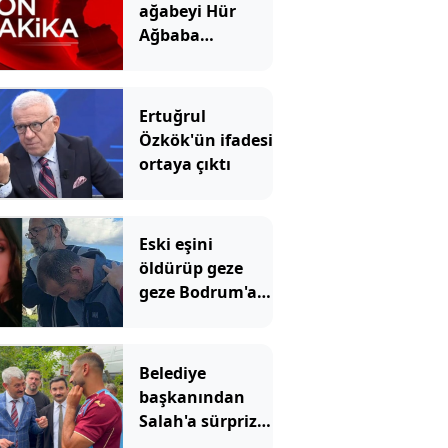
ağabeyi Hür
Ağbaba
tutuklandı
Ertuğrul
Özkök'ün ifadesi
ortaya çıktı
Eski eşini
öldürüp geze
geze Bodrum'a
gitmişti!
Mahkemeden
emsal olacak
Belediye
karar
başkanından
Salah'a sürpriz
çağrı: Buradan