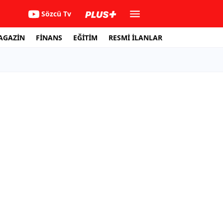
Sözcü Tv
AGAZİN
FİNANS
EĞİTİM
RESMİ İLANLAR