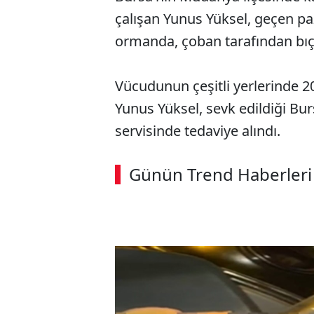
çalışan Yunus Yüksel, geçen pa
ormanda, çoban tarafından bıç
Vücudunun çeşitli yerlerinde 2
Yunus Yüksel, sevk edildiği B
servisinde tedaviye alındı.
ABERİ OKU
➜
Günün Trend Haberleri
SÖZCÜ SON DAKİKA