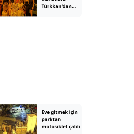
Türkkan'dan
unutulmaz kına
gecesi:
Ameliyattan 6
saat sonra piste
çıktı
Eve gitmek için
parktan
motosiklet çaldı