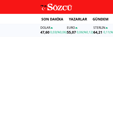
SON DAKİKA
YAZARLAR
GÜNDEM
DOLAR
EURO
STERLIN
47,60
55,07
64,21
0,03
(%0,06)
0,06
(%0,12)
0,11
(%