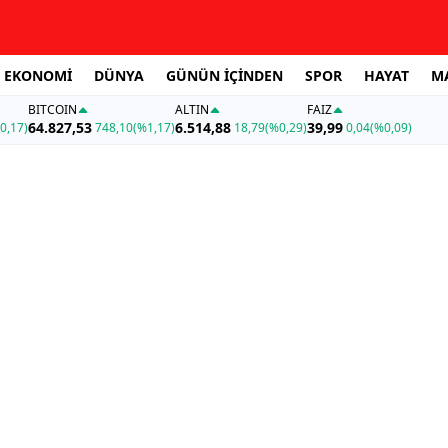
EKONOMİ
DÜNYA
GÜNÜN İÇİNDEN
SPOR
HAYAT
M
BITCOIN
ALTIN
FAİZ
64.827,53
6.514,88
39,99
0,17)
748,10
(%1,17)
18,79
(%0,29)
0,04
(%0,09)