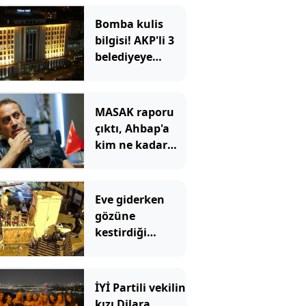
Bomba kulis
bilgisi! AKP'li 3
belediyeye
operasyon
geliyor
MASAK raporu
çıktı, Ahbap'a
kim ne kadar
bağış yaptı?
Dikkat çeken
Tarkan detayı
Eve giderken
gözüne
kestirdiği
motosikleti
çaldı!
Savunması da
İYİ Partili vekilin
pes dedirtti
kızı Dilara