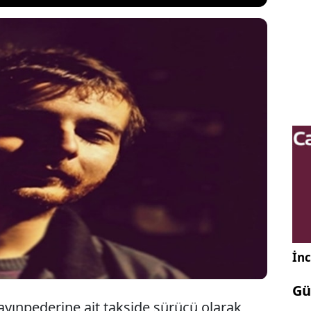
a'da taksici Yunus Yüksel'i 20 yerinden bıçaklayıp
 kaçan şüpheli Talha Sevinç (19), Yenişehir
is ekipleri tarafından yakalandı. Sevinç'in olay
ıyla yemek yiyip alkol aldığı ortaya çıktı.
İnc
Gü
yınpederine ait takside sürücü olarak