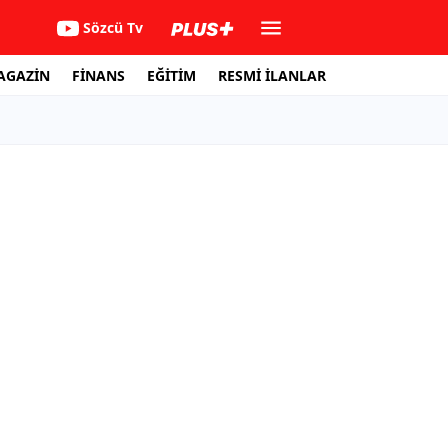
Sözcü Tv
AGAZİN
FİNANS
EĞİTİM
RESMİ İLANLAR