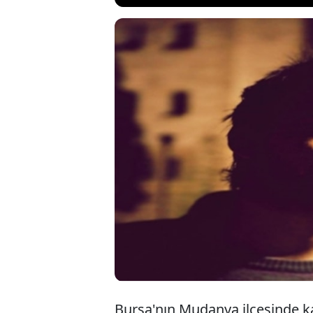
Bursa Mudany
olay yerinden
ilçesinde pol
sonrası babas
Bursa'nın Mudanya ilçesinde ka