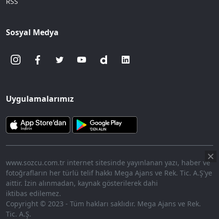
RSS
Sosyal Medya
Uygulamalarımız
www.sozcu.com.tr internet sitesinde yayınlanan yazı, haber ve
fotoğrafların her türlü telif hakkı Mega Ajans ve Rek. Tic. A.Ş'ye
aittir. İzin alınmadan, kaynak gösterilerek dahi
iktibas edilemez.
Copyright © 2023 - Tüm hakları saklıdır. Mega Ajans ve Rek.
Tic. A.Ş.
360p
Loaded
: