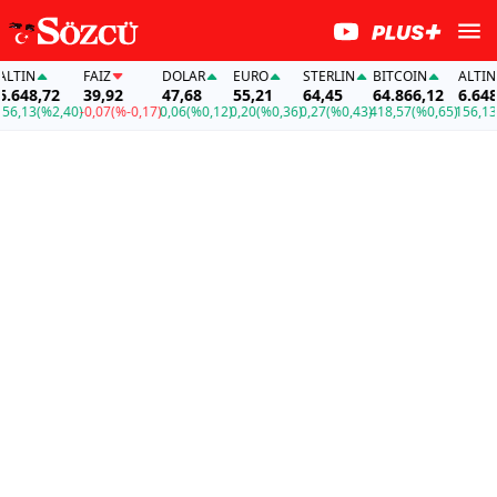
N
FAİZ
DOLAR
EURO
STERLIN
BITCOIN
ALTIN
48,72
39,92
47,68
55,21
64,45
64.866,12
6.648,72
13
(%2,40)
-0,07
(%-0,17)
0,06
(%0,12)
0,20
(%0,36)
0,27
(%0,43)
418,57
(%0,65)
156,13
(%2,