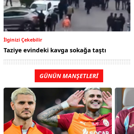
İlginizi Çekebilir
Taziye evindeki kavga sokağa taştı
GÜNÜN MANŞETLERİ