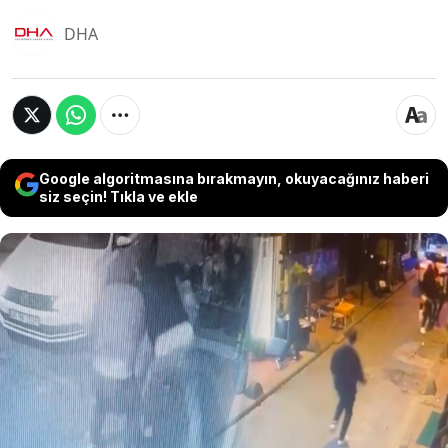
DHA
Google algoritmasına bırakmayın, okuyacağınız haberi
siz seçin! Tıkla ve ekle
Taksim'de sokaktaki vatandaşlara laf attığı için
uyarılan grup, “Biz Tarlabaşı çocuğuyuz, burayı
tararız" dedikten 15 dakika sonra geri gelerek
silahla ateş açtı. Beyoğlu Asayiş Büro Amirliği
ekipleri tarafından suçüstü yakalanan ve
toplamda 39 suç kaydı bulunan 4 şüpheliden 1'i
tutuklanırken o anlar çevredeki güvenlik
kameralarına yansıdı.