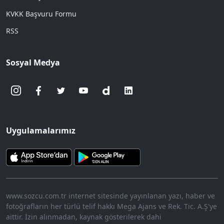
KVKK Başvuru Formu
RSS
Sosyal Medya
Uygulamalarımız
www.sozcu.com.tr internet sitesinde yayınlanan yazı, haber ve
fotoğrafların her türlü telif hakkı Mega Ajans ve Rek. Tic. A.Ş'ye
aittir. İzin alınmadan, kaynak gösterilerek dahi