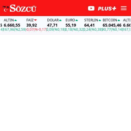
ALTIN
FAİZ
DOLAR
EURO
STERLIN
BITCOIN
ALTIN
6.660,55
39,92
47,71
55,19
64,41
65.045,46
6.660,
67,96
(%2,59)
-0,07
(%-0,17)
0,09
(%0,18)
0,18
(%0,32)
0,24
(%0,38)
90,77
(%0,14)
167,96
(