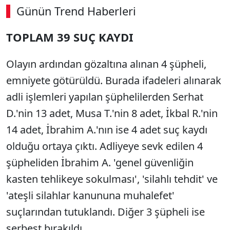
Günün Trend Haberleri
00:02
/ 08:06
TOPLAM 39 SUÇ KAYDI
Sesi Aç
Olayın ardından gözaltına alınan 4 şüpheli,
emniyete götürüldü. Burada ifadeleri alınarak
adli işlemleri yapılan şüphelilerden Serhat
D.'nin 13 adet, Musa T.'nin 8 adet, İkbal R.'nin
14 adet, İbrahim A.'nın ise 4 adet suç kaydı
olduğu ortaya çıktı. Adliyeye sevk edilen 4
şüpheliden İbrahim A. 'genel güvenliğin
kasten tehlikeye sokulması', 'silahlı tehdit' ve
'ateşli silahlar kanununa muhalefet'
suçlarından tutuklandı. Diğer 3 şüpheli ise
serbest bırakıldı.