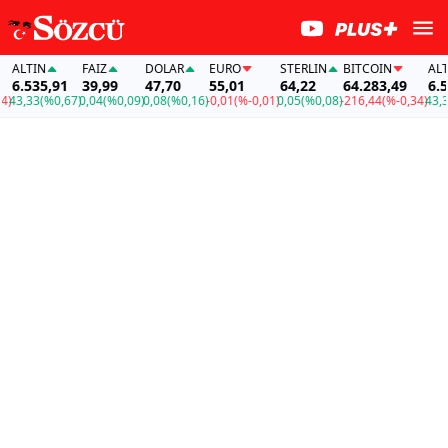
LTIN
FAİZ
DOLAR
EURO
STERLIN
BITCOIN
ALTIN
.535,91
39,99
47,70
55,01
64,22
64.283,49
6.535,
,33
(%0,67)
0,04
(%0,09)
0,08
(%0,16)
-0,01
(%-0,01)
0,05
(%0,08)
-216,44
(%-0,34)
43,33
(%