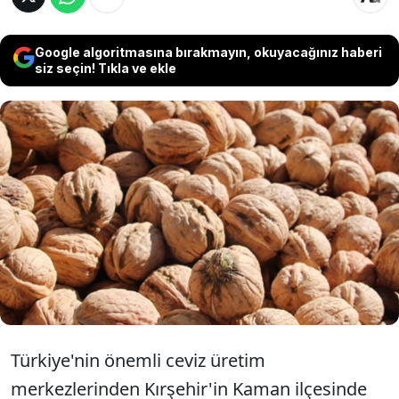
Google algoritmasına bırakmayın, okuyacağınız haberi
siz seçin! Tıkla ve ekle
Fransa ve İngiltere bile sıraya girdi! İncecik
kabuğu ve yüksek iç verimiyle yok satan
coğrafi işaretli Kaman cevizi fidanlarına
talep patladı. İşte güncel fiyatlar ve
detaylar...
Türkiye'nin önemli ceviz üretim
merkezlerinden Kırşehir'in Kaman ilçesinde