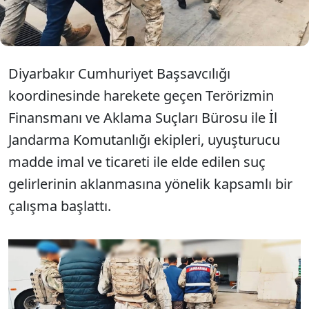
üzere piyasa değeri 15 milyar TL'yi bulan mal
varlığına el konuldu.
Diyarbakır Cumhuriyet Başsavcılığı
koordinesinde harekete geçen Terörizmin
Finansmanı ve Aklama Suçları Bürosu ile İl
Jandarma Komutanlığı ekipleri, uyuşturucu
madde imal ve ticareti ile elde edilen suç
gelirlerinin aklanmasına yönelik kapsamlı bir
çalışma başlattı.