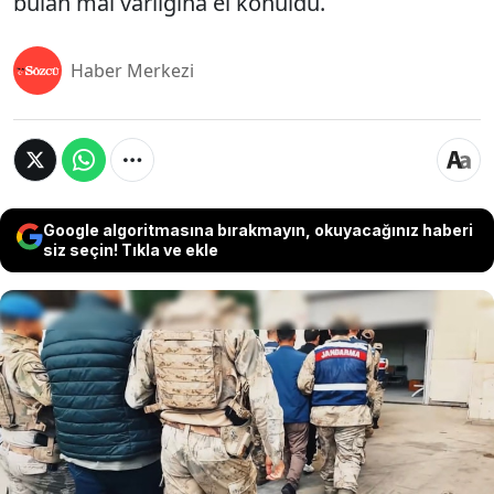
bulan mal varlığına el konuldu.
Haber Merkezi
Google algoritmasına bırakmayın, okuyacağınız haberi
siz seçin! Tıkla ve ekle
Diyarbakır'da uyuşturucu ticaretinden elde edilen
gelirleri akladıkları tespit edilen şebekeye yönelik
düzenlenen operasyonda 18 şüpheli hakkında
yasal işlem başlatıldı. Yaklaşık 8 ay süren takipler
sonucunda, şebekeye ait otel, ticari araçlar,
gayrimenkuller ve banka hesapları dahil olmak