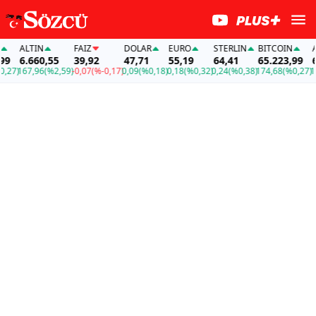
ALTIN
FAİZ
DOLAR
EURO
STERLIN
BITCOIN
ALT
6.660,55
39,92
47,71
55,19
64,41
65.223,99
6.6
)
167,96
(%2,59)
-0,07
(%-0,17)
0,09
(%0,18)
0,18
(%0,32)
0,24
(%0,38)
174,68
(%0,27)
167,