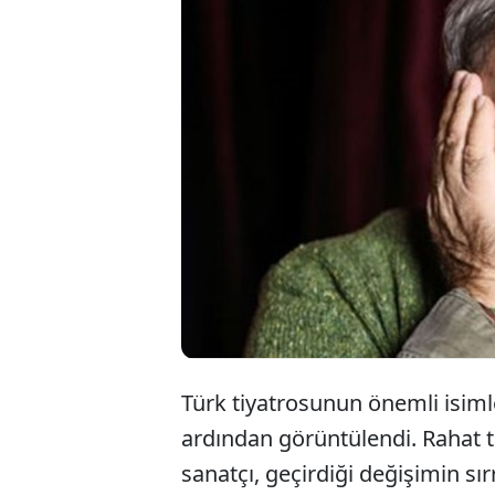
Uzun süre
oyuncu Al
diyetle 25
medyada 
Türk tiyatrosunun önemli isiml
ardından görüntülendi. Rahat t
sanatçı, geçirdiği değişimin sırr