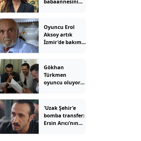
babaannesini
kaybetti
Oyuncu Erol
Aksoy artık
İzmir'de bakım
evinde yaşıyor:
Kavak Yelleri’nin
Osman
Gökhan
amcasının son
Türkmen
hali ortaya çıktı
oyuncu oluyor:
O dizinin
kadrosuna
katıldı
'Uzak Şehir'e
bomba transfer:
Ersin Arıcı’nın
yeni rolü ortaya
çıktı