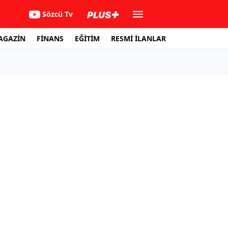
Sözcü Tv
AGAZİN
FİNANS
EĞİTİM
RESMİ İLANLAR