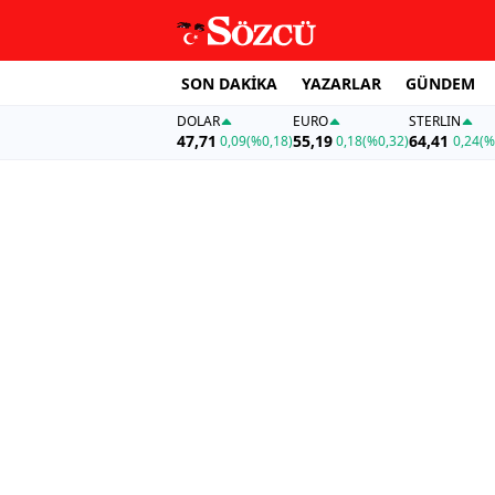
SON DAKİKA
YAZARLAR
GÜNDEM
DOLAR
EURO
STERLIN
47,71
55,19
64,41
0,09
(%0,18)
0,18
(%0,32)
0,24
(%