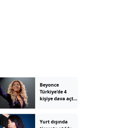
Beyonce
Türkiye'de 4
kişiye dava açtı:
Konu Yargıtay'a
taşındı
Yurt dışında