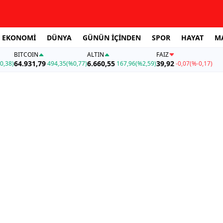
EKONOMİ
DÜNYA
GÜNÜN İÇİNDEN
SPOR
HAYAT
M
BITCOIN
ALTIN
FAİZ
64.931,79
6.660,55
39,92
0,38)
494,35
(%0,77)
167,96
(%2,59)
-0,07
(%-0,17)