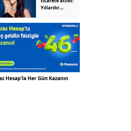
ticarete atıldı:
Yıllardır
sakladığı
eşyalarıyla para
kazanıyor
az Hesap’la Her Gün Kazanın