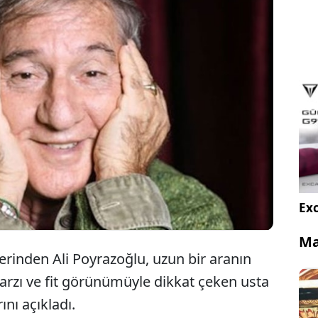
dir gözlerden uzak bir yaşam sürdüren usta
i Poyrazoğlu, Nişantaşı'nda görüntülendi. Spor ve
 kilo verdiğini söyleyen sanatçının değişimi sosyal
gündem oldu.
Exc
Ma
erinden Ali Poyrazoğlu, uzun bir aranın
arzı ve fit görünümüyle dikkat çeken usta
ını açıkladı.