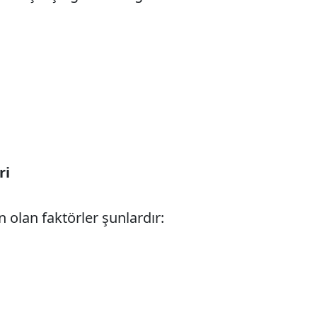
Sesi Aç
ri
 olan faktörler şunlardır: