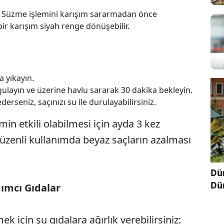
. Süzme işlemini karışım sararmadan önce
r karışım siyah renge dönüşebilir.
 yıkayın.
gulayın ve üzerine havlu sararak 30 dakika bekleyin.
erseniz, saçınızı su ile durulayabilirsiniz.
in etkili olabilmesi için ayda 3 kez
Düzenli kullanımda beyaz saçların azalması
Dün
Dü
ımcı Gıdalar
için şu gıdalara ağırlık verebilirsiniz: