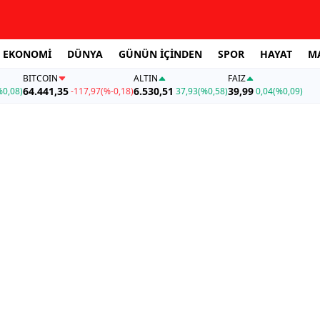
EKONOMİ
DÜNYA
GÜNÜN İÇİNDEN
SPOR
HAYAT
M
BITCOIN
ALTIN
FAİZ
64.441,35
6.530,51
39,99
%0,08)
-117,97
(%-0,18)
37,93
(%0,58)
0,04
(%0,09)