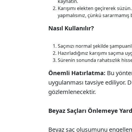
kaynatın.
Karışımı elekten geçirerek süzün
yapmalısınız, çünkü sararmamış bi
Nasıl Kullanılır?
Saçınızı normal şekilde şampuanla
Hazırladığınız karışımı saçıma uy
Sürenin sonunda rahatsızlık hissed
Önemli Hatırlatma:
Bu yöntem
uygulanması tavsiye ediliyor. 
gözlemlenecektir.
Beyaz Saçları Önlemeye Yard
Beyaz saç oluşumunu engellemek 
ABERİ OKU
➜