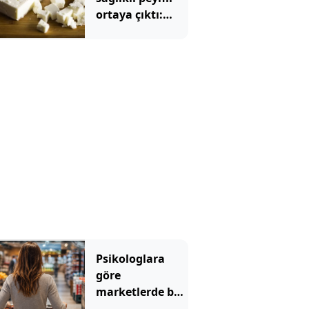
ortaya çıktı:
Ezine veya
tulum değil
Psikologlara
göre
marketlerde bu
yüzden müzik