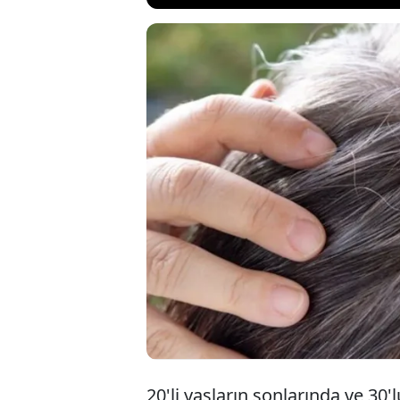
Beyaz saçlar,
beyazlamaya
gidilebilir.
beyazlardan
20'li yaşların sonlarında ve 30