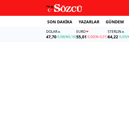
SON DAKİKA
YAZARLAR
GÜNDEM
DOLAR
EURO
STERLIN
47,70
55,01
64,22
0,08
(%0,16)
0,00
(%-0,01)
0,05
(