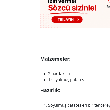
Malzemeler:
2 bardak su
1 soyulmuş patates
Hazırlık:
Soyulmuş patatesleri bir tencereye