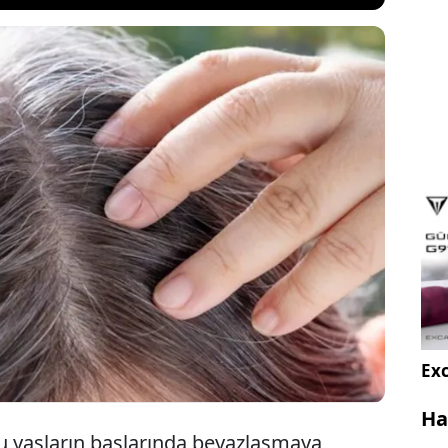
 birçok insan için rahatsız edici olabilir. Saçlar
 başladığında, çoğu zaman boyama yoluna
 Ancak uzmanlar, saç boyası kullanmadan da
 kurtulmanın mümkün olduğuna dikkat çekti.
Exc
Ha
'lu yaşların başlarında beyazlaşmaya