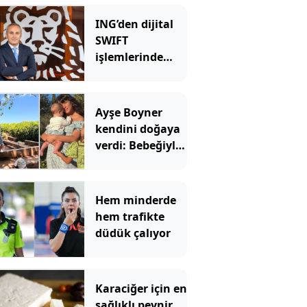
ING’den dijital
SWIFT
işlemlerinde
masrafsız
dönem
Ayşe Boyner
kendini doğaya
verdi: Bebeğiyle
bahçede meyve
topladı
Hem minderde
hem trafikte
düdük çalıyor
Karaciğer için en
sağlıklı peynir