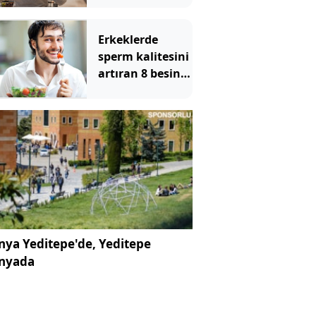
çalıyormuş
Erkeklerde
sperm kalitesini
artıran 8 besin
maddesi
ya Yeditepe'de, Yeditepe
nyada