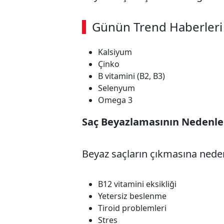
Günün Trend Haberleri
00:02
/ 09:08
Kalsiyum
Çinko
B vitamini (B2, B3)
Selenyum
Omega 3
Saç Beyazlamasının Nedenle
Beyaz saçların çıkmasına neden
B12 vitamini eksikliği
Yetersiz beslenme
Tiroid problemleri
Stres