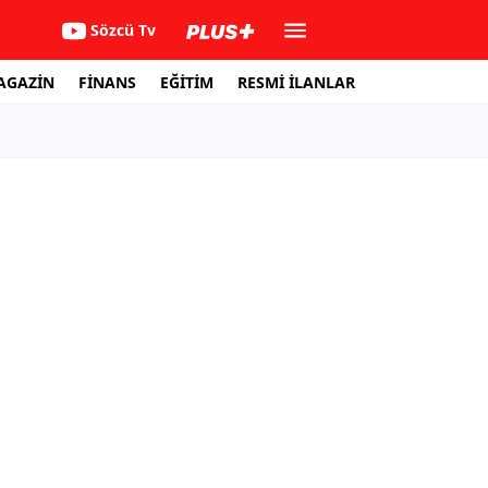
Sözcü Tv
AGAZİN
FİNANS
EĞİTİM
RESMİ İLANLAR