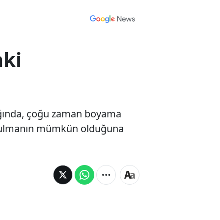
aki
adığında, çoğu zaman boyama
urtulmanın mümkün olduğuna