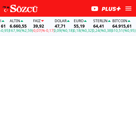
ALTIN
FAİZ
DOLAR
EURO
STERLIN
BITCOIN
AL
1
6.660,55
39,92
47,71
55,19
64,41
64.915,61
6
,95)
167,96
(%2,59)
-0,07
(%-0,17)
0,09
(%0,18)
0,18
(%0,32)
0,24
(%0,38)
610,51
(%0,95)
16