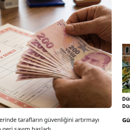
nkul alım-satım süreçlerinde yeni bir dönem
r. 1 Temmuz 2026 tarihi itibarıyla taşınmaz
inde Güvenli Ödeme Sistemi’nin kullanımı zorunlu
iriliyor.
Dün
Dü
rinde tarafların güvenliğini artırmayı
Gü
 geri sayım başladı.