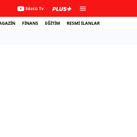
Sözcü Tv
AGAZİN
FİNANS
EĞİTİM
RESMİ İLANLAR