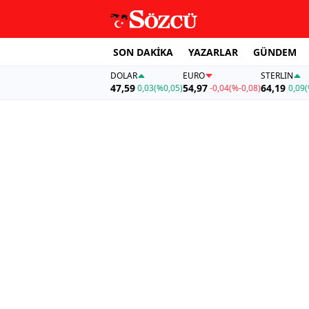
SON DAKİKA
YAZARLAR
GÜNDEM
DOLAR
EURO
STERLIN
47,59
54,97
64,19
0,03
(%0,05)
-0,04
(%-0,08)
0,09
(