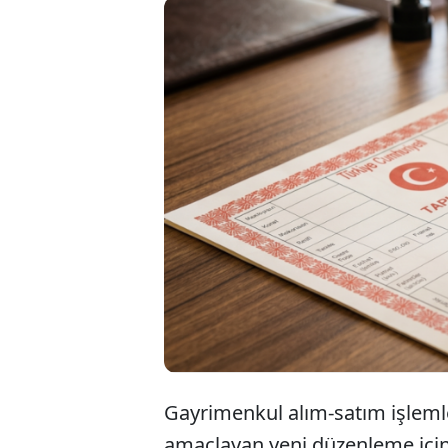
Gayrime
başlıyo
ticaret
hale get
Gayrimenkul alım-satım işlemle
amaçlayan yeni düzenleme için