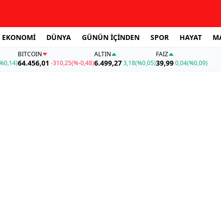
EKONOMİ
DÜNYA
GÜNÜN İÇİNDEN
SPOR
HAYAT
M
BITCOIN
ALTIN
FAİZ
64.456,01
6.499,27
39,99
%0,14)
-310,25
(%-0,48)
3,18
(%0,05)
0,04
(%0,09)