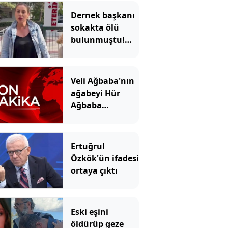
Dernek başkanı
sokakta ölü
bulunmuştu!
Ağabeyi ve 4 kişi
tutuklandı
Veli Ağbaba'nın
ağabeyi Hür
Ağbaba
tutuklandı
Ertuğrul
Özkök'ün ifadesi
ortaya çıktı
Eski eşini
öldürüp geze