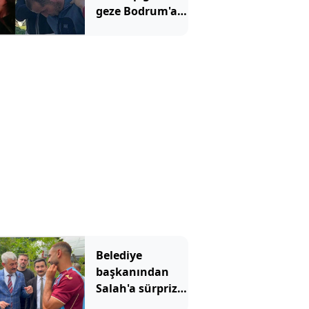
geze Bodrum'a
gitmişti!
Mahkemeden
emsal olacak
karar
Belediye
başkanından
Salah'a sürpriz
çağrı: Buradan