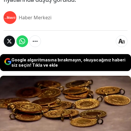
Haber Merkezi
Google algoritmasına bırakmayın, okuyacağınız haberi
siz seçin! Tıkla ve ekle
Pakistan Başbakanı Şahbaz Şerif, ABD ve İran
arasında barış anlaşmasına varıldığını duyurdu ve
anlaşmanın resmi imza töreninin 19 Haziran'da
İsviçre'de düzenleneceğini açıkladı. Gece yarısı
paylaşılan bu mesaj, piyasalarda da
hareketlenmeye neden oldu. Anlaşmanın ABD ve
İran yetkilileri tarafından doğrulanmasının
ardından altın, gümüş ve bakır fiyatları hızla