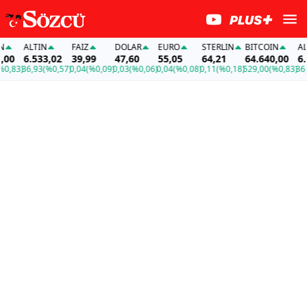
ALTIN
FAİZ
DOLAR
EURO
STERLIN
BITCOIN
ALTI
0
6.533,02
39,99
47,60
55,05
64,21
64.640,00
6.53
,83)
36,93
(%0,57)
0,04
(%0,09)
0,03
(%0,06)
0,04
(%0,08)
0,11
(%0,18)
529,00
(%0,83)
36,93