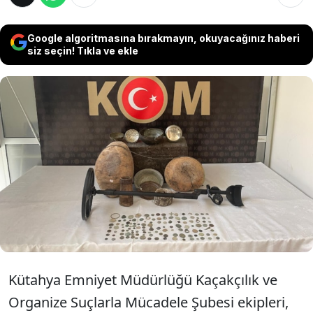
Google algoritmasına bırakmayın, okuyacağınız haberi
siz seçin! Tıkla ve ekle
Kütahya'da düzenlenen tarihi eser kaçakçılığı
operasyonunda, 5 zanlı gözaltına alındı. -Antik
Roma dönemine ait olduğu tahmin edilen
sikkelerin de aralarında bulunduğu 607 tarihi
obje ve 8 dedektör ele geçirildi.
Kütahya Emniyet Müdürlüğü Kaçakçılık ve
Organize Suçlarla Mücadele Şubesi ekipleri,