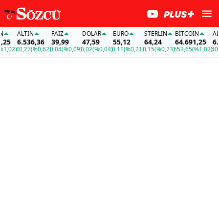
ALTIN
FAİZ
DOLAR
EURO
STERLIN
BITCOIN
ALTI
5
6.536,36
39,99
47,59
55,12
64,24
64.691,25
6.53
02)
40,27
(%0,62)
0,04
(%0,09)
0,02
(%0,04)
0,11
(%0,21)
0,15
(%0,23)
653,65
(%1,02)
40,27