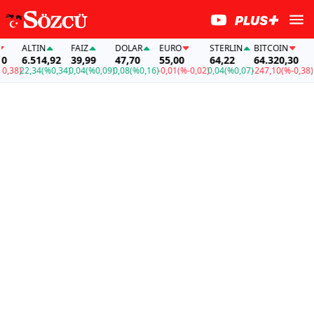
ALTIN
FAİZ
DOLAR
EURO
STERLIN
BITCOIN
ALT
6.514,92
39,99
47,70
55,00
64,22
64.320,30
6.5
8)
22,34
(%0,34)
0,04
(%0,09)
0,08
(%0,16)
-0,01
(%-0,02)
0,04
(%0,07)
-247,10
(%-0,38)
22,