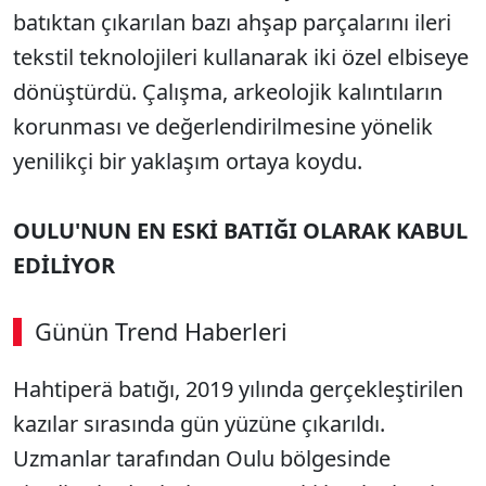
batıktan çıkarılan bazı ahşap parçalarını ileri
tekstil teknolojileri kullanarak iki özel elbiseye
dönüştürdü. Çalışma, arkeolojik kalıntıların
korunması ve değerlendirilmesine yönelik
yenilikçi bir yaklaşım ortaya koydu.
OULU'NUN EN ESKİ BATIĞI OLARAK KABUL
EDİLİYOR
Günün Trend Haberleri
00:02
/ 09:08
Hahtiperä batığı, 2019 yılında gerçekleştirilen
Sesi Aç
kazılar sırasında gün yüzüne çıkarıldı.
Uzmanlar tarafından Oulu bölgesinde