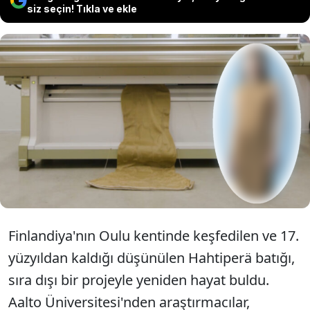
siz seçin! Tıkla ve ekle
Finlandiya'da 17. yüzyıla ait Hahtiperä
batığından çıkarılan ahşap parçaları,
özel bir teknolojiyle tekstil lifine
dönüştürüldü.
Finlandiya'nın Oulu kentinde keşfedilen ve 17.
yüzyıldan kaldığı düşünülen Hahtiperä batığı,
sıra dışı bir projeyle yeniden hayat buldu.
Aalto Üniversitesi'nden araştırmacılar,