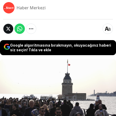
Haber Merkezi
Google algoritmasına bırakmayın, okuyacağınız haberi
siz seçin! Tıkla ve ekle
Meteoroloji uzmanları, Türkiye genelinde ve
özellikle Ege Bölgesi'nde yaz aylarının mevsim
normallerinin üzerinde sıcak geçeceği konusunda
uyarılarda bulundu. Geçtiğimiz yıllarda görülen
aşırı sıcakların tekrarlanabileceği belirtilirken,
şiddetli yağışların yeraltı sularını yeterince
beslememesi nedeniyle su kaynaklarının
korunması için acil tasarruf çağrısı yapıldı.