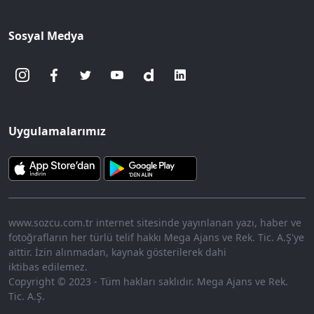
Sosyal Medya
Uygulamalarımız
www.sozcu.com.tr internet sitesinde yayınlanan yazı, haber ve
fotoğrafların her türlü telif hakkı Mega Ajans ve Rek. Tic. A.Ş'ye
aittir. İzin alınmadan, kaynak gösterilerek dahi
iktibas edilemez.
Copyright © 2023 - Tüm hakları saklıdır. Mega Ajans ve Rek.
Tic. A.Ş.