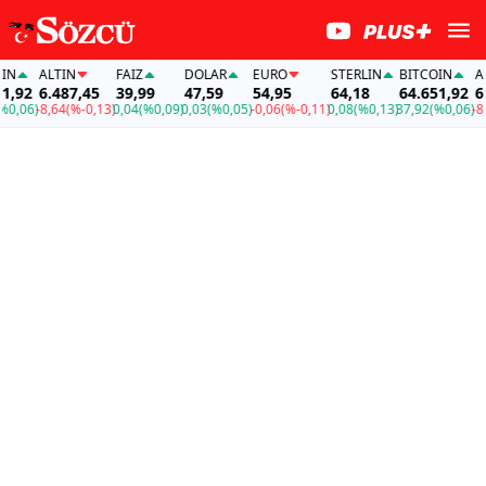
ALTIN
FAİZ
DOLAR
EURO
STERLIN
BITCOIN
ALT
,92
6.487,45
39,99
47,59
54,95
64,18
64.651,92
6.4
,06)
-8,64
(%-0,13)
0,04
(%0,09)
0,03
(%0,05)
-0,06
(%-0,11)
0,08
(%0,13)
37,92
(%0,06)
-8,6