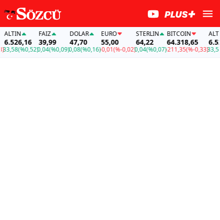
LTIN
FAİZ
DOLAR
EURO
STERLIN
BITCOIN
ALTIN
.526,16
39,99
47,70
55,00
64,22
64.318,65
6.526,
,58
(%0,52)
0,04
(%0,09)
0,08
(%0,16)
-0,01
(%-0,02)
0,04
(%0,07)
-211,35
(%-0,33)
33,58
(%