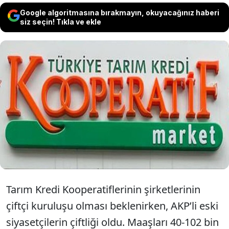
Google algoritmasına bırakmayın, okuyacağınız haberi
siz seçin! Tıkla ve ekle
Tarım Kredi Holding şirketlerinin
yönetimleri AKP adaylarıyla dolduruldu.
100 bin maaş, 70 bin lira huzur hakkı, 200
euro seyahat harcırahı verildi.
Tarım Kredi Kooperatiflerinin şirketlerinin
çiftçi kuruluşu olması beklenirken, AKP’li eski
siyasetçilerin çiftliği oldu. Maaşları 40-102 bin