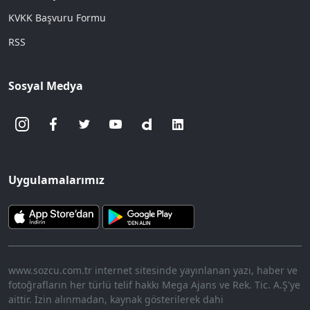
KVKK Başvuru Formu
RSS
Sosyal Medya
Uygulamalarımız
www.sozcu.com.tr internet sitesinde yayınlanan yazı, haber ve
fotoğrafların her türlü telif hakkı Mega Ajans ve Rek. Tic. A.Ş'ye
aittir. İzin alınmadan, kaynak gösterilerek dahi