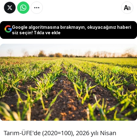
Google algoritmasına bırakmayın, okuyacağınız haberi
siz seçin! Tıkla ve ekle
Türkiye İstatistik Kurumu (TÜİK) 2026 yılı nisan
ayına ilişkin tarım ürünleri üretici fiyat endeksi
(Tarım-ÜFE) verilerini yayımladı. Buna göre
Tarım-ÜFE yıllık bazda yüzde 42,53 artış
gösterirken aylık ise yüzde 4,26 arttı.
Tarım-ÜFE'de (2020=100), 2026 yılı Nisan