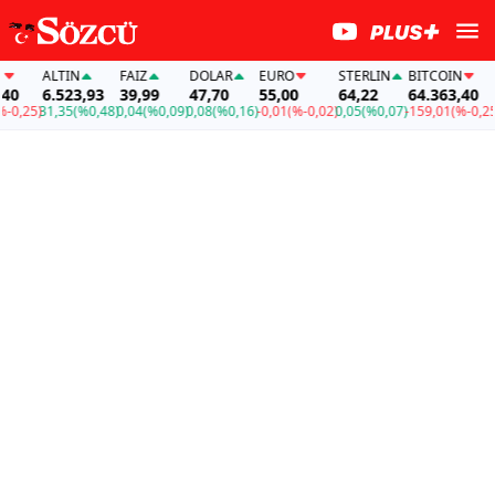
ALTIN
FAİZ
DOLAR
EURO
STERLIN
BITCOIN
A
0
6.523,93
39,99
47,70
55,00
64,22
64.363,40
6
,25)
31,35
(%0,48)
0,04
(%0,09)
0,08
(%0,16)
-0,01
(%-0,02)
0,05
(%0,07)
-159,01
(%-0,25)
3