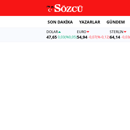
SON DAKİKA
YAZARLAR
GÜNDEM
DOLAR
EURO
STERLIN
47,65
54,94
64,14
0,03
(%0,05)
-0,07
(%-0,12)
-0,03