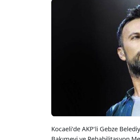
Kocae
göste
yasas
Kocaeli'de AKP'li Gebze Belediy
Bakımevi ve Rehabilitasyon Me