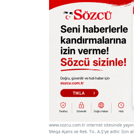
www.sozcu.com.tr internet sitesinde yayınla
Mega Ajans ve Rek. Tic. A.Ş'ye aittir. İzin