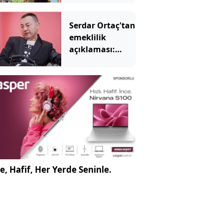
Burak Hakkı
hasada gün
Serdar Ortaç'tan
sayıyor
emeklilik
açıklaması:
Sahneleri
bırakması için
tek şartı var
e, Hafif, Her Yerde Seninle.