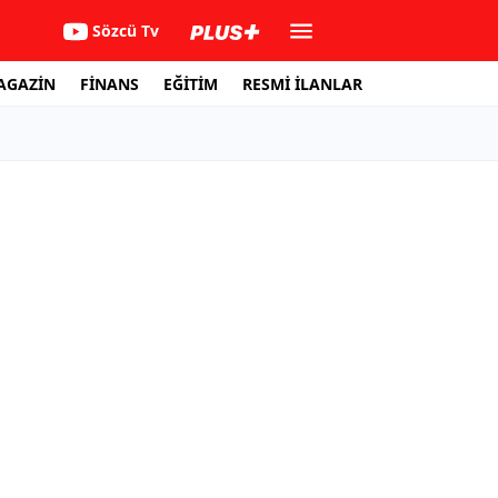
Sözcü Tv
AGAZİN
FİNANS
EĞİTİM
RESMİ İLANLAR