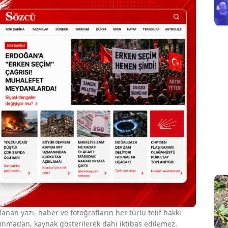
nan yazı, haber ve fotoğrafların her türlü telif hakkı
 alınmadan, kaynak gösterilerek dahi iktibas edilemez.