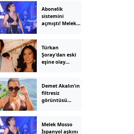
Abonelik
sistemini
açmıştı! Melek
Mosso'nun
kazancı ortaya
çıktı
Türkan
Şoray'dan eski
eşine olay
yorum: Cihan
Ünal'dan yanıt
gecikmedi
Demet Akalın’ın
filtresiz
görüntüsü
sosyal medyada
gündem oldu
Melek Mosso
İspanyol aşkını