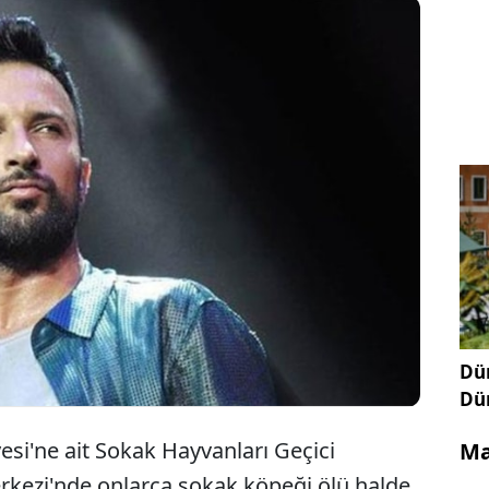
li Gebze'deki hayvan katliamına sert tepki
ren şarkıcı Tarkan, "Yürürlükteki sokak hayvanları
ının bu katliamlara çanak tutacağı belliydi" dedi.
Dün
Dü
esi'ne ait Sokak Hayvanları Geçici
Ma
rkezi'nde onlarca sokak köpeği ölü halde