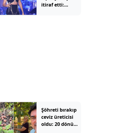
itiraf etti:
Nazara inandığı
için detay
vermedi
Şöhreti bırakıp
ceviz üreticisi
oldu: 20 dönüm
sulama yapan