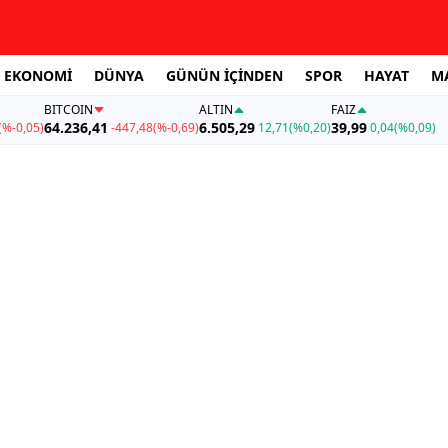
EKONOMİ
DÜNYA
GÜNÜN İÇİNDEN
SPOR
HAYAT
M
BITCOIN
ALTIN
FAİZ
64.236,41
6.505,29
39,99
(%-0,05)
-447,48
(%-0,69)
12,71
(%0,20)
0,04
(%0,09)