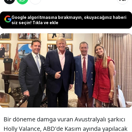
Google algoritmasına bırakmayın, okuyacağınız haberi
siz seçin! Tıkla ve ekle
Tarkan'ın Şımarık şarkısını 2002 yılında
İngilizce olarak söyleyen ve bu sayede
şöhrete kavuşan Holly Valance, Trump'ın
yakın çemberine dahil oldu.
Bir döneme damga vuran Avustralyalı şarkıcı
Holly Valance, ABD'de Kasım ayında yapılacak