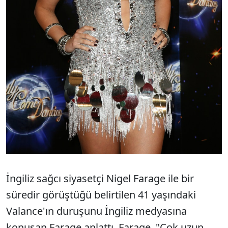
İngiliz sağcı siyasetçi Nigel Farage ile bir
süredir görüştüğü belirtilen 41 yaşındaki
Valance'ın duruşunu İngiliz medyasına
konuşan Farage anlattı. Farage, "Çok uzun