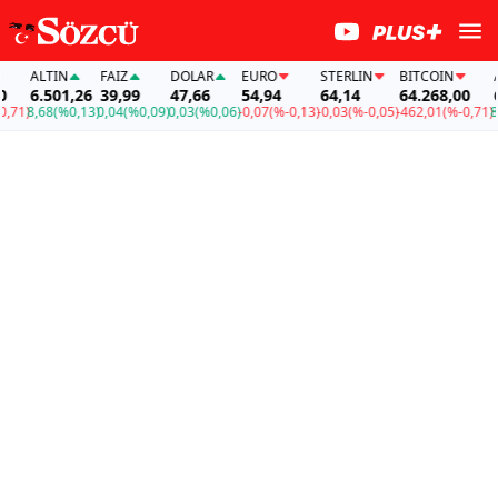
ALTIN
FAİZ
DOLAR
EURO
STERLIN
BITCOIN
ALT
6.501,26
39,99
47,66
54,94
64,14
64.268,00
6.5
1)
8,68
(%0,13)
0,04
(%0,09)
0,03
(%0,06)
-0,07
(%-0,13)
-0,03
(%-0,05)
-462,01
(%-0,71)
8,68