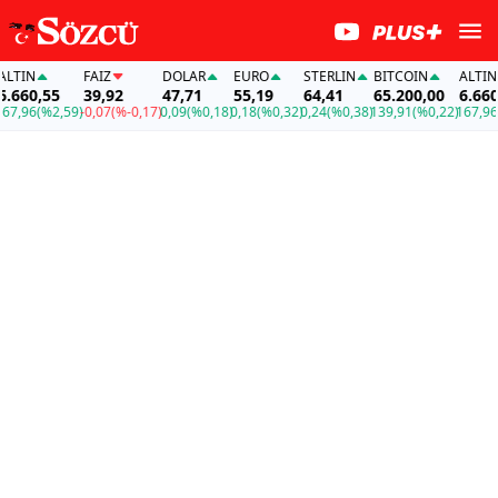
IN
FAİZ
DOLAR
EURO
STERLIN
BITCOIN
ALTIN
660,55
39,92
47,71
55,19
64,41
65.200,00
6.660,5
,96
(%2,59)
-0,07
(%-0,17)
0,09
(%0,18)
0,18
(%0,32)
0,24
(%0,38)
139,91
(%0,22)
167,96
(%2