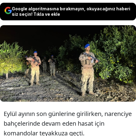
Google algoritmasına bırakmayın, okuyacağınız haberi
siz seçin! Tıkla ve ekle
Hatay'ın Erzin ilçesinde narenciye
hasadı öncesi hırsızlık vakalarına karşı
jandarma ve komando timleri
tarafından önlem alındı.
Eylül ayının son günlerine girilirken, narenciye
bahçelerinde devam eden hasat için
komandolar teyakkuza geçti.