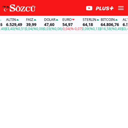
ALTIN
FAİZ
DOLAR
EURO
STERLIN
BITCOIN
ALTIN
6.529,49
39,99
47,60
54,97
64,18
64.806,76
6.529
)
33,40
(%0,51)
0,04
(%0,09)
0,03
(%0,06)
-0,04
(%-0,07)
0,09
(%0,13)
316,58
(%0,49)
33,40
(