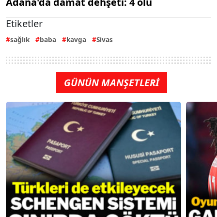
Adana'da damat dehşeti: 4 ölü
Etiketler
sağlık
baba
kavga
Sivas
GÜNÜN MANŞETLERİ