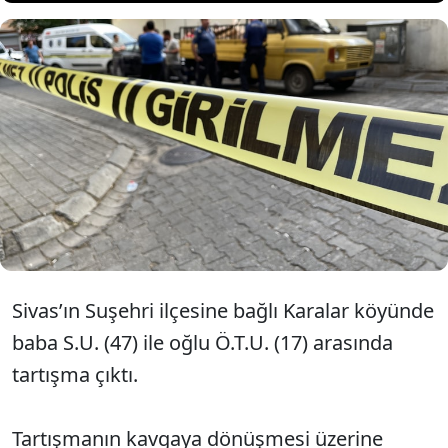
Sivas'ta tartıştığı 17 yaşındaki oğlu
tarafından av tüfeğiyle vurulan
baba yaşamını yitirdi.
Sivas’ın Suşehri ilçesine bağlı Karalar köyünde
baba S.U. (47) ile oğlu Ö.T.U. (17) arasında
tartışma çıktı.
Tartışmanın kavgaya dönüşmesi üzerine