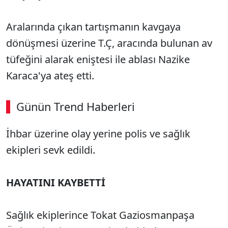
Aralarında çıkan tartışmanın kavgaya
dönüşmesi üzerine T.Ç, aracında bulunan av
tüfeğini alarak eniştesi ile ablası Nazike
Karaca'ya ateş etti.
Günün Trend Haberleri
00:02
/ 09:08
İhbar üzerine olay yerine polis ve sağlık
Sesi Aç
ekipleri sevk edildi.
HAYATINI KAYBETTİ
Sağlık ekiplerince Tokat Gaziosmanpaşa