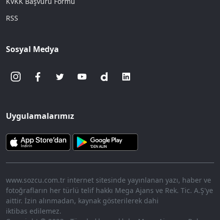
KVKK Başvuru Formu
RSS
Sosyal Medya
Uygulamalarımız
www.sozcu.com.tr internet sitesinde yayınlanan yazı, haber ve
fotoğrafların her türlü telif hakkı Mega Ajans ve Rek. Tic. A.Ş'ye
aittir. İzin alınmadan, kaynak gösterilerek dahi
iktibas edilemez.