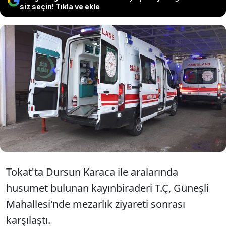
siz seçin! Tıkla ve ekle
Tokat'ta bir kişi, tartıştığı eniştesini
tüfekle öldürdü, ablasını
yaraladı. Emniyet güçleri şüpheliyi
gözaltına aldı.
Tokat'ta Dursun Karaca ile aralarında
husumet bulunan kayınbiraderi T.Ç, Güneşli
Mahallesi'nde mezarlık ziyareti sonrası
karşılaştı.