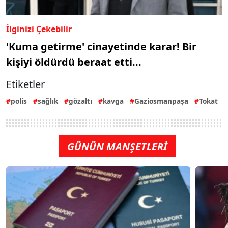
İlginizi Çekebilir
'Kuma getirme' cinayetinde karar! Bir
kişiyi öldürdü beraat etti...
Etiketler
polis
sağlık
gözaltı
kavga
Gaziosmanpaşa
Tokat
GÜNÜN MANŞETLERİ