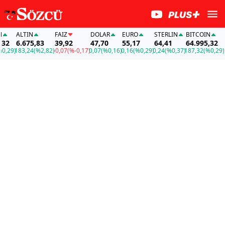
ALTIN
FAİZ
DOLAR
EURO
STERLIN
BITCOIN
AL
2
6.675,83
39,92
47,70
55,17
64,41
64.995,32
6.
29)
183,24
(%2,82)
-0,07
(%-0,17)
0,07
(%0,16)
0,16
(%0,29)
0,24
(%0,37)
187,32
(%0,29)
18