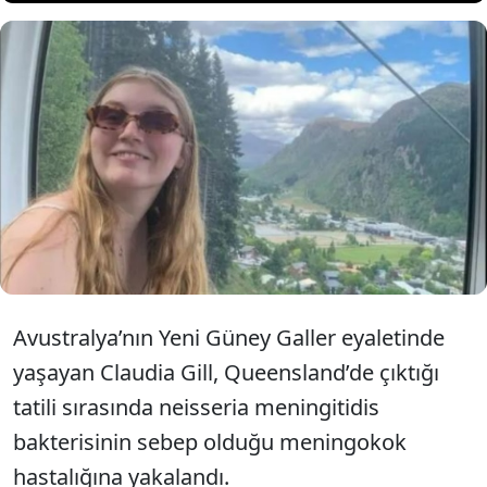
Çıktığı tatilin ardından değişik
semptomlar yaşayan genç kadın
ölümden döndü.
Avustralya’nın Yeni Güney Galler eyaletinde
yaşayan Claudia Gill, Queensland’de çıktığı
tatili sırasında neisseria meningitidis
bakterisinin sebep olduğu meningokok
hastalığına yakalandı.