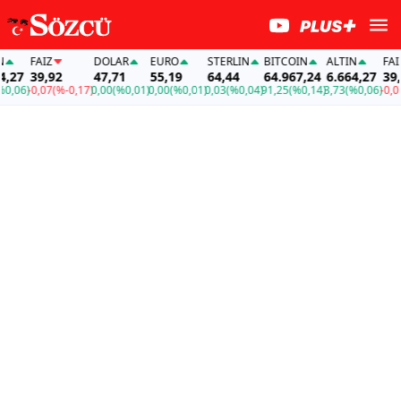
FAİZ
DOLAR
EURO
STERLIN
BITCOIN
ALTIN
FAİZ
7
39,92
47,71
55,19
64,44
64.967,24
6.664,27
39,92
6)
-0,07
(%-0,17)
0,00
(%0,01)
0,00
(%0,01)
0,03
(%0,04)
91,25
(%0,14)
3,73
(%0,06)
-0,07
(%-