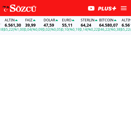
ALTIN
FAİZ
DOLAR
EURO
STERLIN
BITCOIN
ALTIN
6.561,30
39,99
47,59
55,11
64,24
64.580,07
6.561,3
5,22
(%1,00)
0,04
(%0,09)
0,02
(%0,05)
0,10
(%0,19)
0,14
(%0,22)
246,22
(%0,38)
65,22
(%1,