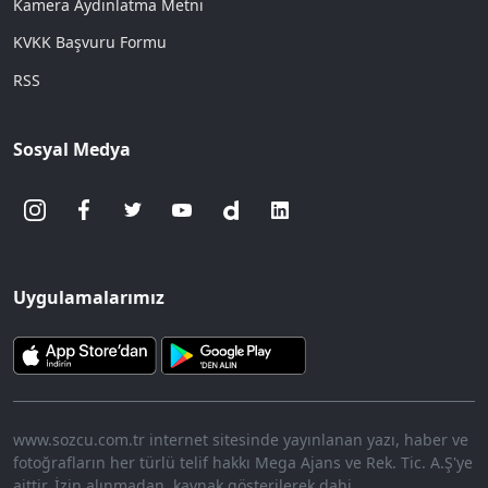
Kamera Aydınlatma Metni
KVKK Başvuru Formu
RSS
Sosyal Medya
Uygulamalarımız
www.sozcu.com.tr internet sitesinde yayınlanan yazı, haber ve
fotoğrafların her türlü telif hakkı Mega Ajans ve Rek. Tic. A.Ş'ye
aittir. İzin alınmadan, kaynak gösterilerek dahi