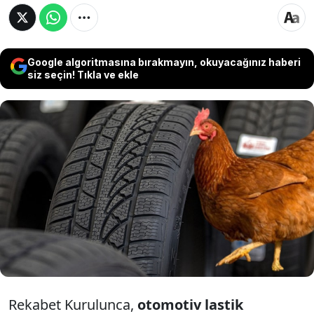
Google algoritmasına bırakmayın, okuyacağınız haberi
siz seçin! Tıkla ve ekle
Tavuk sektörünün ardından bu kez lastik
sektörüne ağır yaptırım geldi. Rekabet Kurulu,
rekabeti kısıtlayıcı uygulamalar nedeniyle
üretici ve dağıtıcılara toplam 3,6 milyar lirayı
aşan ceza uygulanmasına karar verdi.
Rekabet Kurulunca,
otomotiv lastik