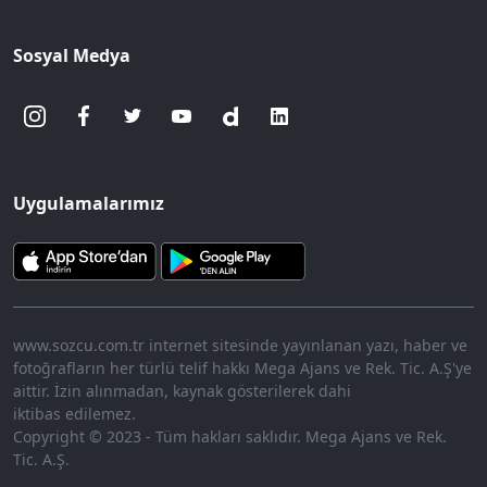
Sosyal Medya
Uygulamalarımız
www.sozcu.com.tr internet sitesinde yayınlanan yazı, haber ve
fotoğrafların her türlü telif hakkı Mega Ajans ve Rek. Tic. A.Ş'ye
aittir. İzin alınmadan, kaynak gösterilerek dahi
iktibas edilemez.
Copyright © 2023 - Tüm hakları saklıdır. Mega Ajans ve Rek.
Tic. A.Ş.